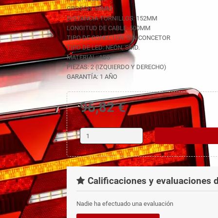
GROSOR: 36MM
DISTANCIA TORNILLOS: 152MM
LONGITUD DE CABLE: 500MM
TIPO DE CONECTOR: SIN CONCETOR
TIPO DE LED: NEÓN, SMD.
MATERIAL: ABS
PIEZAS: 2 (IZQUIERDO Y DERECHO)
GARANTÍA: 1 AÑO
96,82 €
Calificaciones y evaluaciones d
Nadie ha efectuado una evaluación