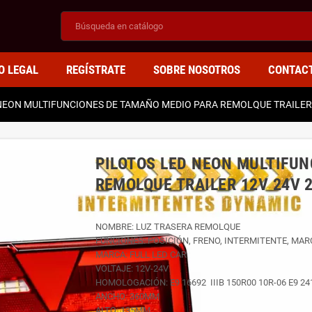
O LEGAL
REGÍSTRATE
SOBRE NOSOTROS
CONTAC
NEON MULTIFUNCIONES DE TAMAÑO MEDIO PARA REMOLQUE TRAILER 
PILOTOS LED NEON MULTIFU
REMOLQUE TRAILER 12V 24V 
NOMBRE: LUZ TRASERA REMOLQUE
FUNCIONES: POSICIÓN, FRENO, INTERMITENTE, MAR
MARCA: FULL LED CAR
VOLTAJE: 12V-24V
HOMOLOGACIÓN: E9 16692 IIIB 150R00 10R-06 E9 24
ANCHO: 360MM
ALTO: 135MM