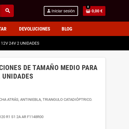
0
search
person
Iniciar sesión
0,00 €
TAR
DEVOLUCIONES
BLOG
12V 24V 2 UNIDADES
NCIONES DE TAMAÑO MEDIO PARA
2 UNIDADES
CHA ATRÁS, ANTINIEBLA, TRIANGULO CATADIÓPTRICO.
120 R1 S1 2A AR F1148R00