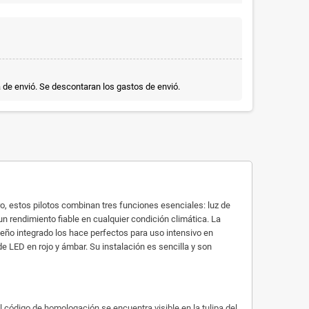
a de envió. Se descontaran los gastos de envió.
o, estos pilotos combinan tres funciones esenciales: luz de
 rendimiento fiable en cualquier condición climática. La
iseño integrado los hace perfectos para uso intensivo en
 LED en rojo y ámbar. Su instalación es sencilla y son
l código de homologación se encuentra visible en la tulipa del