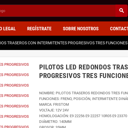
search
O LEGAL
REGÍSTRATE
SOBRE NOSOTROS
CONTAC
DOS TRASEROS CON INTERMITENTES PROGRESIVOS TRES FUNCIONES 
PILOTOS LED REDONDOS TRA
PROGRESIVOS TRES FUNCIONE
NOMBRE: PILOTOS TRASEROS REDONDOS TRES FUN
FUNCIONES: FRENO, POSICIÓN, INTERMITENTE DINÁ
MARCA: FRISTOM
VOLTAJE: 12V 24V
HOMOLOGACIÓN: E9 22256 E9 22257 10R05 E9 23370 E
DIÁMETRO: 140MM
GROSOR: 35MM