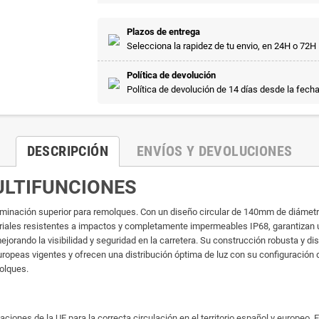
Plazos de entrega
Selecciona la rapidez de tu envio, en 24H o 72H
Política de devolución
Política de devolución de 14 días desde la fech
DESCRIPCIÓN
ENVÍOS Y DEVOLUCIONES
ULTIFUNCIONES
luminación superior para remolques. Con un diseño circular de 140mm de diámetr
riales resistentes a impactos y completamente impermeables IP68, garantizan un
mejorando la visibilidad y seguridad en la carretera. Su construcción robusta y d
opeas vigentes y ofrecen una distribución óptima de luz con su configuración de
olques.
nes de la UE para la correcta circulación en el territorio español y europeo. E