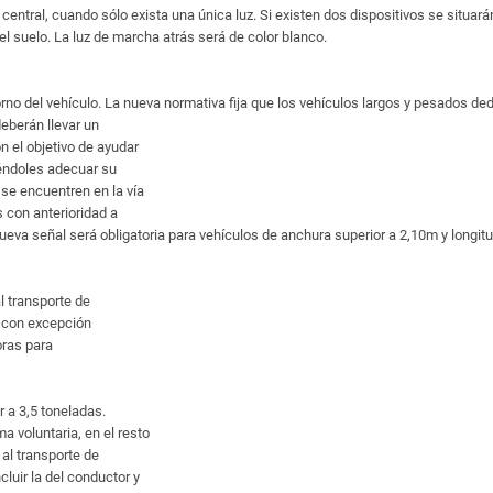
 central, cuando sólo exista una única luz. Si existen dos dispositivos se situa
suelo. La luz de marcha atrás será de color blanco.
no del vehículo. La nueva normativa fija que los vehículos largos y pesados ded
deberán llevar un
n el objetivo de ayudar
iéndoles adecuar su
 se encuentren en la vía
 con anterioridad a
a nueva señal será obligatoria para vehículos de anchura superior a 2,10m y longi
 transporte de
 con excepción
oras para
a 3,5 toneladas.
a voluntaria, en el resto
al transporte de
luir la del conductor y