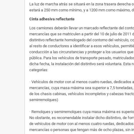
La luz de marcha atrás se situará en la zona trasera derecha o
estará a 250 mm como mínimo, y a 1200 mm como máximo, del 
Cinta adhesiva reflectante
Los camiones deberán llevar un marcado reflectante del contor
mercancías que se matriculen a partir del 10 de julio de 2011 
distintivo reflectante homologado del contorno del vehículo, co
al resto de conductores a identificar a esos vehículos, permit
conducción a las circunstancias y proteger a los usuarios que
pública. Para los vehículos de transporte pesado, matriculados
dicha fecha, la instalación del distintivo será voluntaria. Est
categorías:
·
Vehículos de motor con al menos cuatro ruedas, dedicados al
mercancías, cuya masa máxima sea superior a 7,5 toneladas,
de los chasis cabinas, vehículos incompletos y cabezas tract
semirremolques)
·
Remolques y semirremolques cuya masa máxima es superior 
No obstante, es recomendable instalar dicho distintivo, de form
de vehículos de motor con al menos cuatro ruedas, dedicados 
mercancías o personas que tengan más de ocho plazas, sin inc