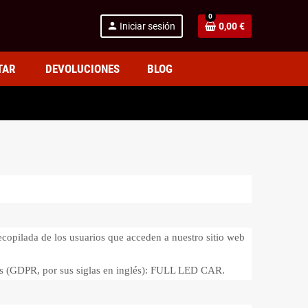
0
person
Iniciar sesión
0,00 €
TAR
DEVOLUCIONES
BLOG
ecopilada de los usuarios que acceden a nuestro sitio web
atos (GDPR, por sus siglas en inglés): FULL LED CAR.