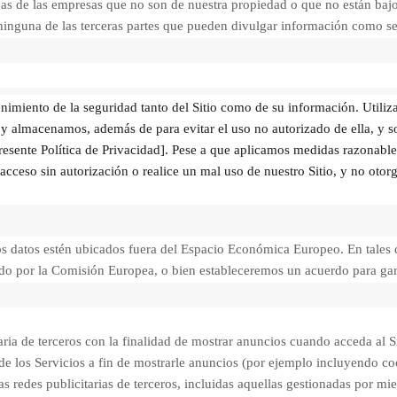
cticas de las empresas que no son de nuestra propiedad o que no están b
 ninguna de las terceras partes que pueden divulgar información como se 
imiento de la seguridad tanto del Sitio como de su información. Utiliza
y almacenamos, además de para evitar el uso no autorizado de ella, y so
presente Política de Privacidad]. Pese a que aplicamos medidas razonab
acceso sin autorización o realice un mal uso de nuestro Sitio, y no otor
os datos estén ubicados fuera del Espacio Económica Europeo. En tales
ado por la Comisión Europea, o bien estableceremos un acuerdo para gar
ria de terceros con la finalidad de mostrar anuncios cuando acceda al Sit
de los Servicios a fin de mostrarle anuncios (por ejemplo incluyendo c
s redes publicitarias de terceros, incluidas aquellas gestionadas por m