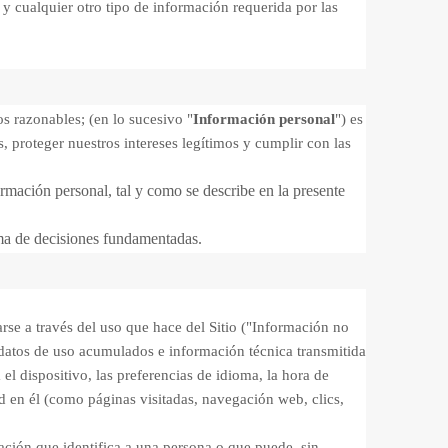
 cualquier otro tipo de información requerida por las
s razonables; (en lo sucesivo "
Información personal
") es
, proteger nuestros intereses legítimos y cumplir con las
formación personal, tal y como se describe en la presente
oma de decisiones fundamentadas.
arse a través del uso que hace del Sitio ("Información no
datos de uso acumulados e información técnica transmitida
el dispositivo, las preferencias de idioma, la hora de
d en él (como páginas visitadas, navegación web, clics,
ación que identifica a una persona o que puede, sin