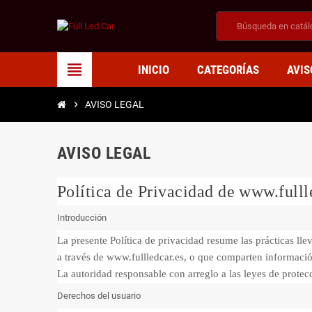
view_headline
INICIO
CATEGORÍAS
AVIS
chevron_right
AVISO LEGAL
AVISO LEGAL
Política de Privacidad de www.fulll
Introducción
La presente Política de privacidad resume las prácticas 
a través de www.fullledcar.es, o que comparten informació
La autoridad responsable con arreglo a las leyes de prot
Derechos del usuario