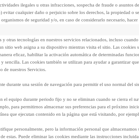
actividades ilegales u otras infracciones, sospecha de fraude o asuntos d
) evitar cualquier daño o perjuicio sobre los derechos, la propiedad o s
s organismos de seguridad y/o, en caso de considerarlo necesario, hacer 
y otras tecnologías en nuestros servicios relacionados, incluso cuando v
itio web asigna a su dispositivo mientras visita el sitio. Las cookies 
manera eficaz, habilitar la activación automática de determinadas funcio
 y sencilla. Las cookies también se utilizan para ayudar a garantizar qu
uso de nuestros Servicios.
 durante una sesión de navegación para permitir el uso normal del siste
n en el equipo durante periodo fijo y no se eliminan cuando se cierra el n
emplo, para permitirnos almacenar sus preferencias para el próximo inici
línea que ejecutan contenido en la página que está visitando, por ejempl
tifique personalmente, pero la información personal que almacenamos so
e estas. Puede eliminar las cookies mediante las instrucciones incluidas