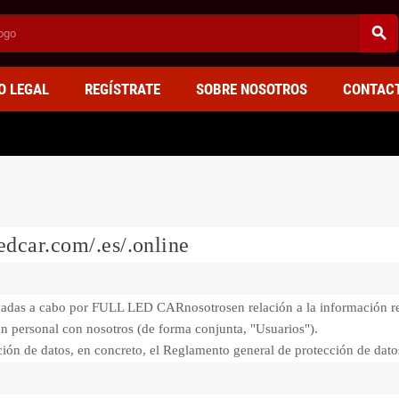
search
O LEGAL
REGÍSTRATE
SOBRE NOSOTROS
CONTAC
edcar.com/.es/.online
llevadas a cabo por FULL LED CAR
nosotros
en relación a la información r
n personal con nosotros (de forma conjunta, "
Usuarios
").
ección de datos, en concreto, el Reglamento general de protección de d