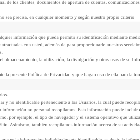
l de los clientes, documentos de apertura de cuentas, comunicaciones y
no sea precisa, en cualquier momento y según nuestro propio criterio.
alquier información que pueda permitir su identificación mediante medio
ntractuales con usted, además de para proporcionarle nuestros servicios
s.
, el almacenamiento, la utilización, la divulgación y otros usos de su In
 la presente Política de Privacidad y que hagan uso de ella para la t
rios.
ar y no identificable perteneciente a los Usuarios, la cual puede recopil
 información no personal recopilamos. Esta información puede incluir 
o, por ejemplo, el tipo de navegador y el sistema operativo que utiliza 
o Sitio. Asimismo, también recopilamos información acerca de su activida
que es la información individualmente identificable, es decir, la inform