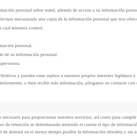
formación personal sobre usted, además de acceso a su información per
e lectura mecanizada una copia de la información personal que nos ofre
la cual tenemos control.
rmación personal.
rte de su información personal.
upervisora.
initivos y pueden estar sujetos a nuestros propios intereses legítimos y
teriormente, o bien recibir más información, pónganse en contacto con
necesario para proporcionar nuestros servicios, así como para cumplir n
os de retención se determinarán teniendo el cuenta el tipo de informació
ad de destruir en el menor tiempo posible la información obsoleta y sin uti