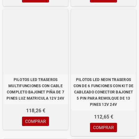
cuando sólo exista una única luz. Si existen dos dispositivos se situarán de
forma simétrica a ambos lados y en cualquier caso estará a 250 mm como
mínimo, y a 1200 mm como máximo, del suelo. La luz de marcha atrás será
de color blanco.
NUESTRO CANAL EN YOUTUBE
Puedes seguir nuestro canal en YouTube con videos reales del producto que
vendemos en nuestra tienda, puedes encontrar últimas novedades de pilotos led.
Enlace directo
YouTube Full Led Car
PILOTOS LED TRASEROS
PILOTOS LED NEON TRASEROS
REDES SOCIALES FACEBOOK
MULTIFUNCIONES CON CABLE
CON DE 6 FUNCIONES CON KIT DE
Síguenos en redes sociales con ultimas noticias de nuestra tienda, blogs, videos,
COMPLETO BAJONET PIÑA DE 7
CABLEADO CONECTOR BAJONET
fotos de nuevos productos, ofertas, códigos de descuentos... Enlace directo
PINES LUZ MATRICULA 12V 24V
5 PIN PARA REMOLQUE DE 13
Facebook Full Led Car
PINES 12V 24V
118,26 €
BLOG
112,65 €
COMPRAR
Sigue nuestro blog con últimas novedades. Acceso directo más información sobre
COMPRAR
este producto.
Blog Full Led Car