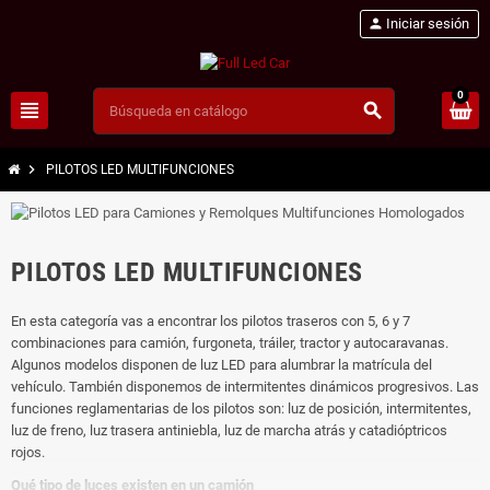
person
Iniciar sesión
0
view_headline
search
chevron_right
PILOTOS LED MULTIFUNCIONES
PILOTOS LED MULTIFUNCIONES
En esta categoría vas a encontrar los pilotos traseros con 5, 6 y 7
combinaciones para camión, furgoneta, tráiler, tractor y autocaravanas.
Algunos modelos disponen de luz LED para alumbrar la matrícula del
vehículo. También disponemos de intermitentes dinámicos progresivos. Las
funciones reglamentarias de los pilotos son: luz de posición, intermitentes,
luz de freno, luz trasera antiniebla, luz de marcha atrás y catadióptricos
rojos.
Qué tipo de luces existen en un camión