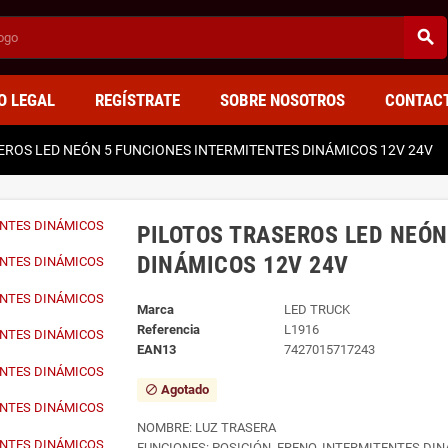
search
O LEGAL
REGÍSTRATE
SOBRE NOSOTROS
CONTAC
EROS LED NEÓN 5 FUNCIONES INTERMITENTES DINÁMICOS 12V 24V
PILOTOS TRASEROS LED NEÓN
DINÁMICOS 12V 24V
Marca
LED TRUCK
Referencia
L1916
EAN13
7427015717243
Agotado
block
NOMBRE: LUZ TRASERA
FUNCIONES: POSICIÓN, FRENO, INTERMITENTES DIN