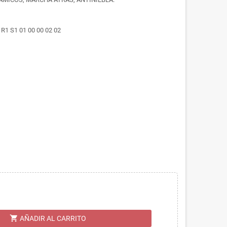
1 S1 01 00 00 02 02
shopping_cart
AÑADIR AL CARRITO