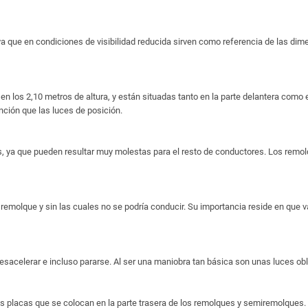
a que en condiciones de visibilidad reducida sirven como referencia de las dimen
n los 2,10 metros de altura, y están situadas tanto en la parte delantera como en
nción que las luces de posición.
ya que pueden resultar muy molestas para el resto de conductores. Los remolq
emolque y sin las cuales no se podría conducir. Su importancia reside en que va
 desacelerar e incluso pararse. Al ser una maniobra tan básica son unas luces ob
nas placas que se colocan en la parte trasera de los remolques y semiremolqu