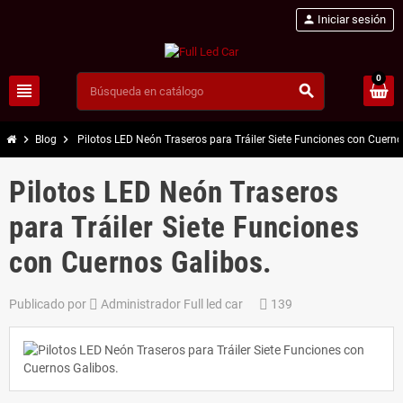
person
Iniciar sesión
0
view_headline
search
chevron_right
chevron_right
Blog
Pilotos LED Neón Traseros para Tráiler Siete Funciones con Cuerno
Pilotos LED Neón Traseros
para Tráiler Siete Funciones
con Cuernos Galibos.
Publicado por
Administrador Full led car
139