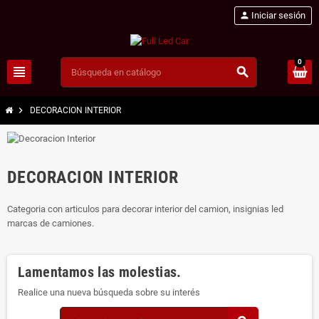
person
Iniciar sesión
0
view_headline
search
chevron_right
DECORACION INTERIOR
DECORACION INTERIOR
Categoria con articulos para decorar interior del camion, insignias led
marcas de camiones.
Lamentamos las molestias.
Realice una nueva búsqueda sobre su interés