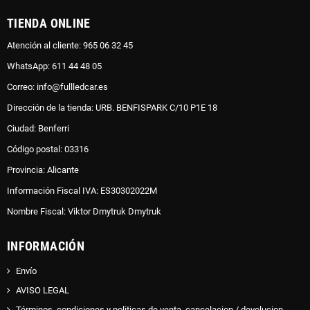
TIENDA ONLINE
Atención al cliente: 965 06 32 45
WhatsApp: 611 44 48 05
Correo: info@fullledcar.es
Dirección de la tienda: URB. BENFISPARK C/10 P1E 18
Ciudad: Benferri
Código postal: 03316
Provincia: Alicante
Información Fiscal IVA: ES30302022M
Nombre Fiscal: Viktor Dmytruk Dmytruk
INFORMACIÓN
Envío
AVISO LEGAL
Términos, condiciones y politicas de venta, cancelacion / devolucion