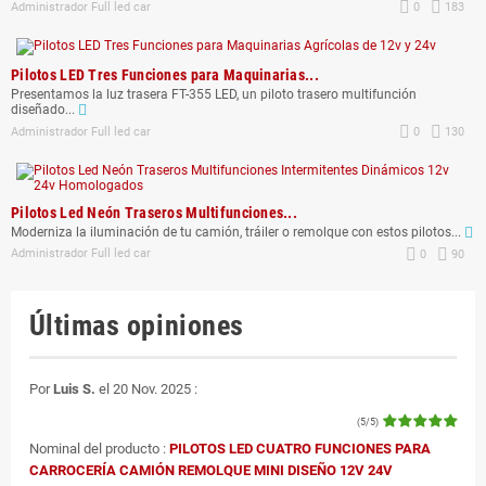
Administrador Full led car
0
183
Pilotos LED Tres Funciones para Maquinarias...
Presentamos la luz trasera FT-355 LED, un piloto trasero multifunción
diseñado...
Administrador Full led car
0
130
Pilotos Led Neón Traseros Multifunciones...
Moderniza la iluminación de tu camión, tráiler o remolque con estos pilotos...
Administrador Full led car
0
90
Últimas opiniones
Por
Luis S.
el 20 Nov. 2025 :
(5/5)
Nominal del producto :
PILOTOS LED CUATRO FUNCIONES PARA
CARROCERÍA CAMIÓN REMOLQUE MINI DISEÑO 12V 24V