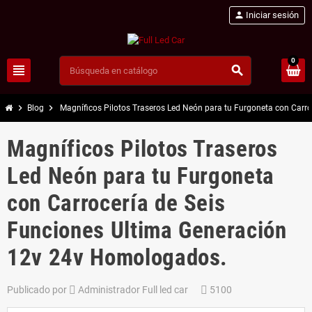
person
Iniciar sesión
0
view_headline
search
chevron_right
chevron_right
Blog
Magníficos Pilotos Traseros Led Neón para tu Furgoneta con Carr
Magníficos Pilotos Traseros
Led Neón para tu Furgoneta
con Carrocería de Seis
Funciones Ultima Generación
12v 24v Homologados.
Publicado por
Administrador Full led car
5100