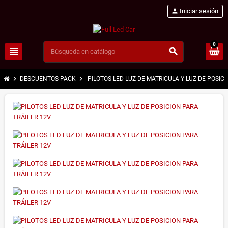
person
Iniciar sesión
0
view_headline
search
chevron_right
chevron_right
DESCUENTOS PACK
PILOTOS LED LUZ DE MATRICULA Y LUZ DE POSI