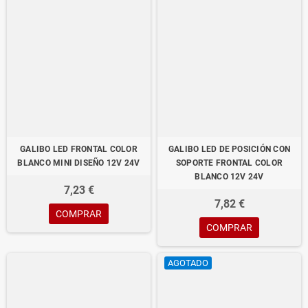
NUESTRO CANAL EN YOUTUBE
Puedes seguir nuestro canal en YouTube con videos reales del producto que
vendemos en nuestra tienda, puedes encontrar últimas novedades de pilotos led.
Enlace directo
YouTube Full Led Car
REDES SOCIALES FACEBOOK
Síguenos en redes sociales con ultimas noticias de nuestra tienda, blogs, videos,
fotos de nuevos productos, ofertas, códigos de descuentos... Enlace directo
GALIBO LED FRONTAL COLOR
GALIBO LED DE POSICIÓN CON
Facebook Full Led Car
BLANCO MINI DISEÑO 12V 24V
SOPORTE FRONTAL COLOR
BLANCO 12V 24V
BLOG
7,23 €
Sigue nuestro blog con últimas novedades. Acceso directo más información sobre
7,82 €
COMPRAR
este producto.
COMPRAR
Blog Full Led Car
AGOTADO