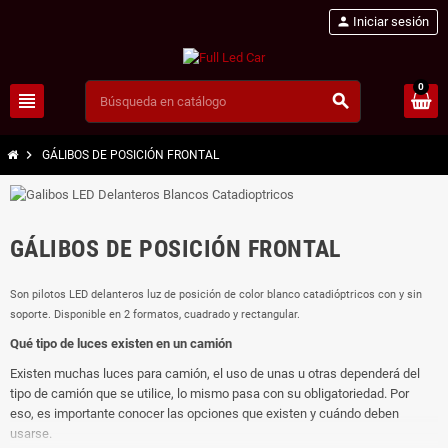
person
Iniciar sesión
0
view_headline
search
chevron_right
GÁLIBOS DE POSICIÓN FRONTAL
GÁLIBOS DE POSICIÓN FRONTAL
Son pilotos LED delanteros luz de posición de color blanco catadióptricos con y sin
soporte. Disponible en 2 formatos, cuadrado y rectangular.
Qué tipo de luces existen en un camión
Existen muchas luces para camión, el uso de unas u otras dependerá del
tipo de camión que se utilice, lo mismo pasa con su obligatoriedad. Por
eso, es importante conocer las opciones que existen y cuándo deben
usarse.