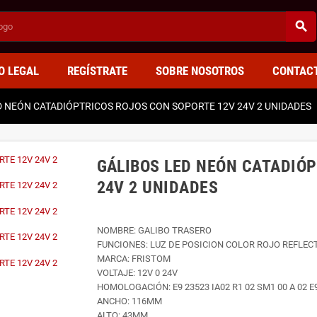
search
O LEGAL
REGÍSTRATE
SOBRE NOSOTROS
CONTAC
D NEÓN CATADIÓPTRICOS ROJOS CON SOPORTE 12V 24V 2 UNIDADES
GÁLIBOS LED NEÓN CATADIÓ
24V 2 UNIDADES
NOMBRE: GALIBO TRASERO
FUNCIONES: LUZ DE POSICION COLOR ROJO REFLEC
MARCA: FRISTOM
VOLTAJE: 12V 0 24V
HOMOLOGACIÓN: E9 23523 IA02 R1 02 SM1 00 A 02 E
ANCHO: 116MM
ALTO: 43MM