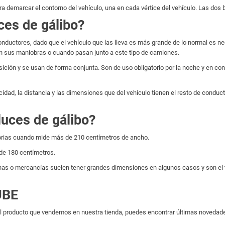
a demarcar el contorno del vehículo, una en cada vértice del vehículo. Las dos b
ces de gálibo?
e conductores, dado que el vehículo que las lleva es más grande de lo normal es n
n sus maniobras o cuando pasan junto a este tipo de camiones.
sición y se usan de forma conjunta. Son de uso obligatorio por la noche y en c
idad, la distancia y las dimensiones que del vehículo tienen el resto de conduc
luces de gálibo?
atorias cuando mide más de 210 centímetros de ancho.
 de 180 centímetros.
as o mercancías suelen tener grandes dimensiones en algunos casos y son el ti
UBE
 producto que vendemos en nuestra tienda, puedes encontrar últimas novedades 