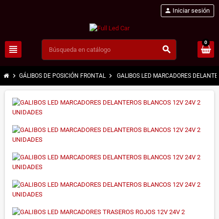
person
Iniciar sesión
0
view_headline
search
chevron_right
chevron_right
GÁLIBOS DE POSICIÓN FRONTAL
GALIBOS LED MARCADORES DELANTE