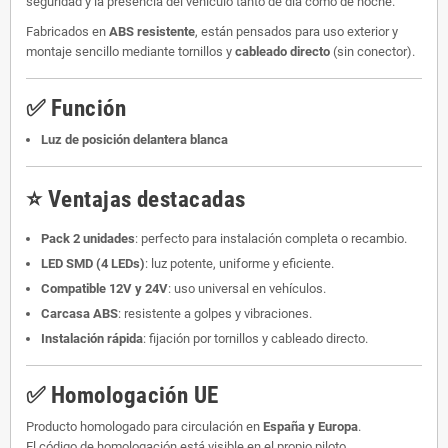
seguridad y la presencia del vehículo tanto de día como de noche.
Fabricados en
ABS resistente
, están pensados para uso exterior y
montaje sencillo mediante tornillos y
cableado directo
(sin conector).
✅ Función
Luz de posición delantera blanca
⭐ Ventajas destacadas
Pack 2 unidades
: perfecto para instalación completa o recambio.
LED SMD (4 LEDs)
: luz potente, uniforme y eficiente.
Compatible 12V y 24V
: uso universal en vehículos.
Carcasa ABS
: resistente a golpes y vibraciones.
Instalación rápida
: fijación por tornillos y cableado directo.
✅ Homologación UE
Producto homologado para circulación en
España y Europa
.
El código de homologación está visible en el propio piloto.