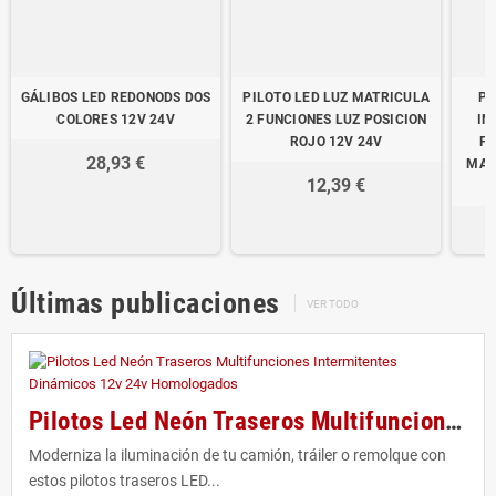
GÁLIBOS LED REDONODS DOS
PILOTO LED LUZ MATRICULA
PI
COLORES 12V 24V
2 FUNCIONES LUZ POSICION
IN
ROJO 12V 24V
FU
28,93 €
MAT
12,39 €
Últimas publicaciones
VER TODO
Pilotos Led Neón Traseros Multifunciones Intermitentes Dinámicos 12v 24v Homologados
Moderniza la iluminación de tu camión, tráiler o remolque con
estos pilotos traseros LED...