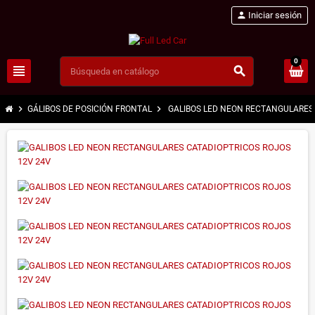
person
Iniciar sesión
0
view_headline
search
chevron_right
chevron_right
GÁLIBOS DE POSICIÓN FRONTAL
GALIBOS LED NEON RECTANGULARES 