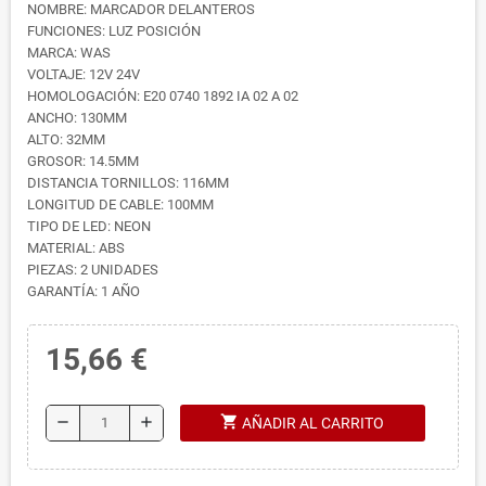
NOMBRE: MARCADOR DELANTEROS
FUNCIONES: LUZ POSICIÓN
MARCA: WAS
VOLTAJE: 12V 24V
HOMOLOGACIÓN: E20 0740 1892 IA 02 A 02
ANCHO: 130MM
ALTO: 32MM
GROSOR: 14.5MM
DISTANCIA TORNILLOS: 116MM
LONGITUD DE CABLE: 100MM
TIPO DE LED: NEON
MATERIAL: ABS
PIEZAS: 2 UNIDADES
GARANTÍA: 1 AÑO
15,66 €
shopping_cart
remove
add
AÑADIR AL CARRITO