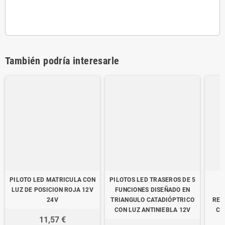
También podría interesarle
PILOTO LED MATRICULA CON
PILOTOS LED TRASEROS DE 5
LUZ DE POSICION ROJA 12V
FUNCIONES DISEÑADO EN
24V
TRIANGULO CATADIÓPTRICO
REC
CON LUZ ANTINIEBLA 12V
CO
11,57 €