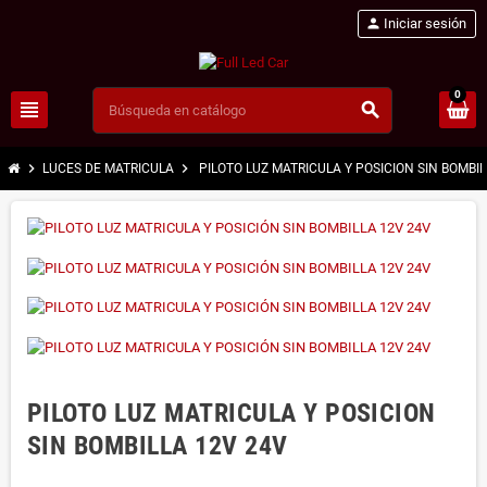
person
Iniciar sesión
0
view_headline
search
chevron_right
chevron_right
LUCES DE MATRICULA
PILOTO LUZ MATRICULA Y POSICION SIN BOMBIL
PILOTO LUZ MATRICULA Y POSICION
SIN BOMBILLA 12V 24V