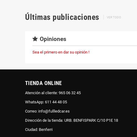
Últimas publicaciones
VER TODO
Opiniones
Sea el primero en dar su opinión !
TIENDA ONLINE
Atención al cliente: 965 06 32 45
WhatsApp: 611 44 48 05
Correo: info@fullledcar.es
Dirección de la tienda: URB. BENFISPARK C/10 P1E 18
Ciudad: Benferri