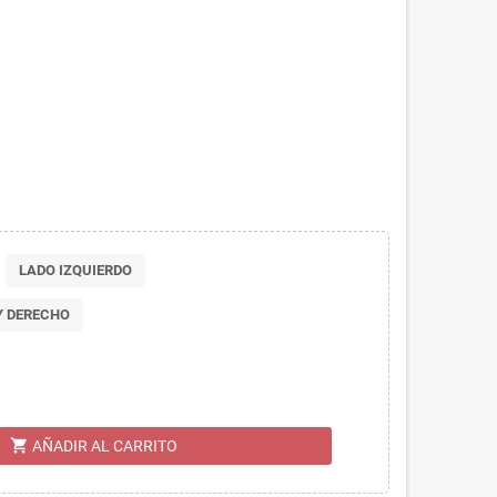
LADO IZQUIERDO
Y DERECHO
shopping_cart
AÑADIR AL CARRITO