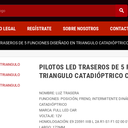
search
O LEGAL
REGÍSTRATE
SOBRE NOSOTROS
CONTAC
TRASEROS DE 5 FUNCIONES DISEÑADO EN TRIANGULO CATADIÓPTRICO
PILOTOS LED TRASEROS DE 5
TRIANGULO CATADIÓPTRICO C
NOMBRE: LUZ TRASERA
FUNCIONES: POSICIÓN, FRENO, INTERMITENTE DINÁ
CATADIÓPTRICO
MARCA: FULL LED CAR
VOLTAJE: 12V
HOMOLOGACIÓN: E9 23591 IIIB L 2A R1-S1 F1 02 00 0
LARGO: 172MM