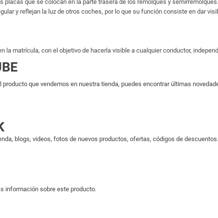
nas placas que se colocan en la parte trasera de los remolques y semirremolq
ngular y reflejan la luz de otros coches, por lo que su función consiste en dar vi
la matrícula, con el objetivo de hacerla visible a cualquier conductor, indepen
UBE
 producto que vendemos en nuestra tienda, puedes encontrar últimas novedades 
K
enda, blogs, videos, fotos de nuevos productos, ofertas, códigos de descuentos..
s información sobre este producto.