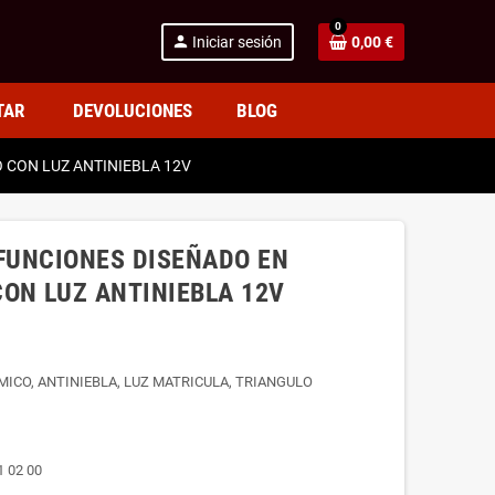
0
person
Iniciar sesión
0,00 €
TAR
DEVOLUCIONES
BLOG
 CON LUZ ANTINIEBLA 12V
 FUNCIONES DISEÑADO EN
ON LUZ ANTINIEBLA 12V
MICO, ANTINIEBLA, LUZ MATRICULA, TRIANGULO
1 02 00