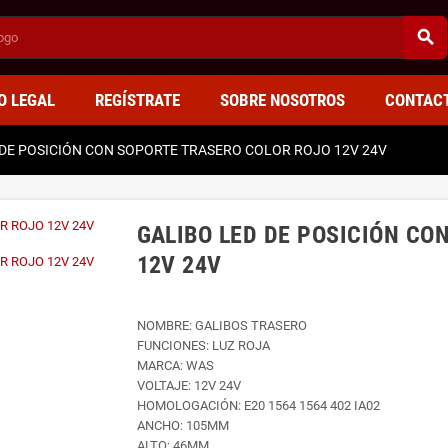
search
O LEGAL
REGÍSTRATE
SOBRE NOSOTROS
CONTAC
 DE POSICIÓN CON SOPORTE TRASERO COLOR ROJO 12V 24V
GALIBO LED DE POSICIÓN CO
12V 24V
NOMBRE: GALIBOS TRASERO
FUNCIONES: LUZ ROJA
MARCA: WAS
VOLTAJE: 12V 24V
HOMOLOGACIÓN: E20 1564 1564 402 IA02
ANCHO: 105MM
ALTO: 46MM