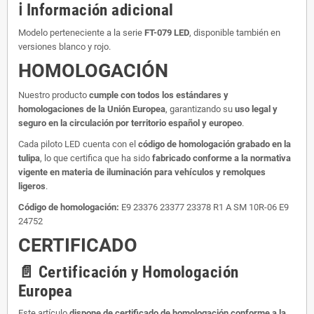
ℹ️ Información adicional
Modelo perteneciente a la serie
FT-079 LED
, disponible también en
versiones blanco y rojo.
HOMOLOGACIÓN
Nuestro producto
cumple con todos los estándares y
homologaciones de la Unión Europea
, garantizando su
uso legal y
seguro en la circulación por territorio español y europeo
.
Cada piloto LED cuenta con el
código de homologación grabado en la
tulipa
, lo que certifica que ha sido
fabricado conforme a la normativa
vigente en materia de iluminación para vehículos y remolques
ligeros
.
Código de homologación:
E9 23376 23377 23378 R1 A SM 10R-06 E9
24752
CERTIFICADO
📄 Certificación y Homologación
Europea
Este artículo
dispone de certificado de homologación conforme a la