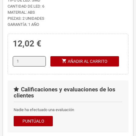
TIPO DE LED: SMD
CANTIDAD DE LED: 6
MATERIAL: ABS
PIEZAS: 2 UNIDADES
GARANTÍA: 1 AÑO
12,02 €
shopping_cart
AÑADIR AL CARRITO
Calificaciones y evaluaciones de los
clientes
Nadie ha efectuado una evaluación
PUNTÚALO