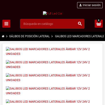
person
Iniciar sesión
0
view_headline
search
chevron_right
chevron_right
GÁLIBOS DE POSICIÓN LATERAL
GALIBOS LED MARCADORES LATERALE