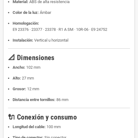
Material:
ABS de alta resistencia
Color de la luz:
Ámbar
Homologación:
E9 23376 · 23377 · 23378 · R1 A SM · 10R-06 · E9 24752
Instalación:
Vertical u horizontal
📐 Dimensiones
Ancho:
102 mm
Alto:
27 mm
Grosor:
12 mm
Distancia entre tornillos:
86 mm
🔌 Conexión y consumo
Longitud del cable:
100 mm
Tipo de conector:
Sin conector