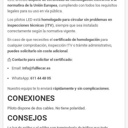
normativa de la Unión Europea
, cumpliendo con todos los requisitos
legales para su uso en vía pública.
Los pilotos LED está
homologado para circular sin problemas en
inspecciones técnicas (ITV)
, siempre que sea instalado
correctamente según la normativa vigente.
En caso de que necesites el
certificado de homologación
para
cualquier comprobación, inspección ITV o trámite administrativo,
puedes solicitarlo sin coste adicional
.
📩
Contacto para solicitar el certificado:
Email:
Info@fulllecar.es
WhatsApp:
611 44 48 05
Nuestro equipo te lo enviará
rápidamente y sin complicaciones
.
CONEXIONES
Piloto dispone de dos cables. No tiene polaridad.
CONSEJOS
La luz de galibo y el gálibo son terminología de tráfico que todo