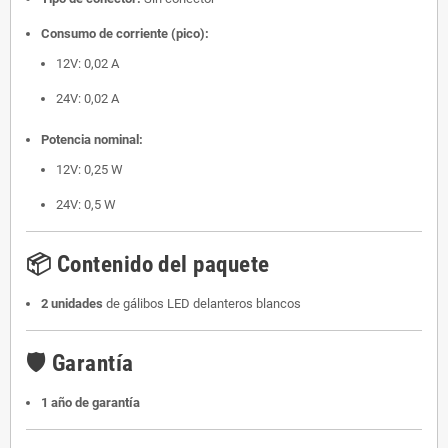
Consumo de corriente (pico):
12V: 0,02 A
24V: 0,02 A
Potencia nominal:
12V: 0,25 W
24V: 0,5 W
📦 Contenido del paquete
2 unidades
de gálibos LED delanteros blancos
🛡️ Garantía
1 año de garantía