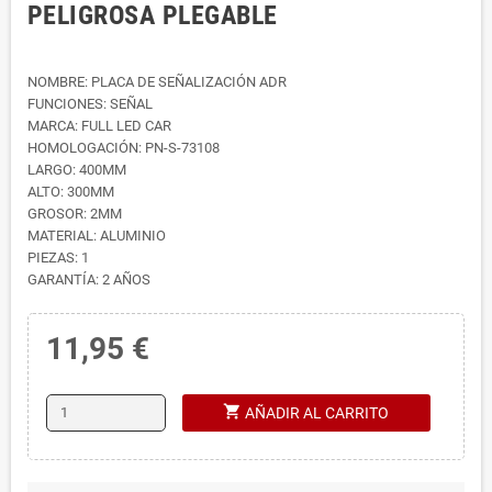
PELIGROSA PLEGABLE
NOMBRE: PLACA DE SEÑALIZACIÓN ADR
FUNCIONES: SEÑAL
MARCA: FULL LED CAR
HOMOLOGACIÓN: PN-S-73108
LARGO: 400MM
ALTO: 300MM
GROSOR: 2MM
MATERIAL: ALUMINIO
PIEZAS: 1
GARANTÍA: 2 AÑOS
11,95 €
shopping_cart
AÑADIR AL CARRITO