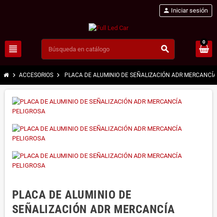
person
Iniciar sesión
0
view_headline
search
chevron_right
chevron_right
ACCESORIOS
PLACA DE ALUMINIO DE SEÑALIZACIÓN ADR MERCANCÍA
PLACA DE ALUMINIO DE
SEÑALIZACIÓN ADR MERCANCÍA