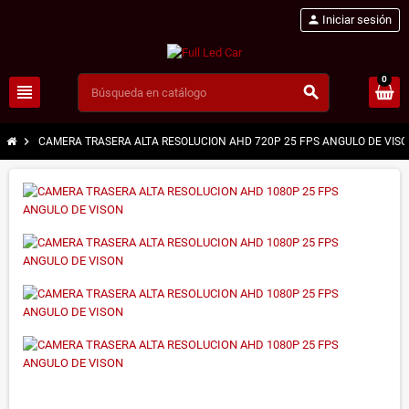
person
Iniciar sesión
0
view_headline
search
chevron_right
CAMERA TRASERA ALTA RESOLUCION AHD 720P 25 FPS ANGULO DE VISO