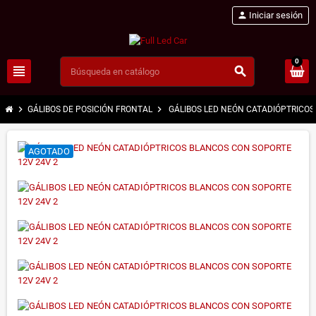
person
Iniciar sesión
0
view_headline
search
chevron_right
chevron_right
GÁLIBOS DE POSICIÓN FRONTAL
GÁLIBOS LED NEÓN CATADIÓPTRICOS
AGOTADO