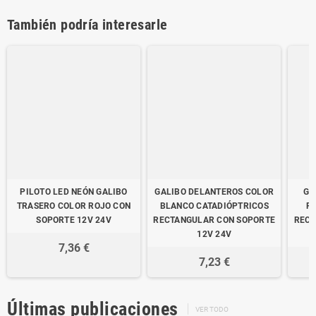
También podría interesarle
PILOTO LED NEÓN GALIBO
GALIBO DELANTEROS COLOR
GA
TRASERO COLOR ROJO CON
BLANCO CATADIÓPTRICOS
R
SOPORTE 12V 24V
RECTANGULAR CON SOPORTE
RECT
12V 24V
7,36 €
7,23 €
Últimas publicaciones
VER TODO