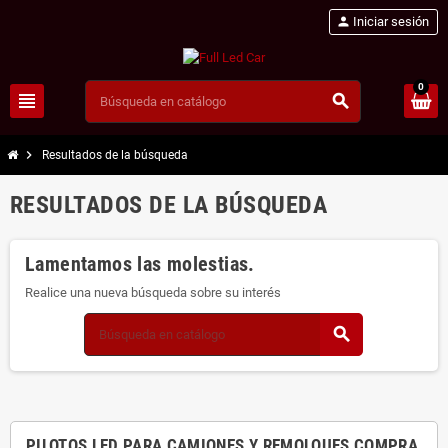
person
Iniciar sesión
0
view_headline
search
chevron_right
Resultados de la búsqueda
RESULTADOS DE LA BÚSQUEDA
Lamentamos las molestias.
Realice una nueva búsqueda sobre su interés
search
PILOTOS LED PARA CAMIONES Y REMOLQUES COMPRA