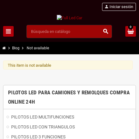
person
Iniciar sesión
0
view_headline
search
chevron_right
chevron_right
Blog
Not available
This item is not available
PILOTOS LED PARA CAMIONES Y REMOLQUES COMPRA
ONLINE 24H
PILOTOS LED MULTIFUNCIONES
PILOTOS LED CON TRIANGULOS
PILOTOS LED 3 FUNCIONES