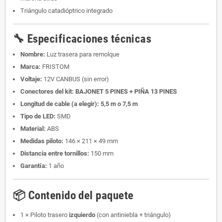
Triángulo catadióptrico integrado
🔧 Especificaciones técnicas
Nombre:
Luz trasera para remolque
Marca:
FRISTOM
Voltaje:
12V CANBUS (sin error)
Conectores del kit:
BAJONET 5 PINES + PIÑA 13 PINES
Longitud de cable (a elegir):
5,5 m o 7,5 m
Tipo de LED:
SMD
Material:
ABS
Medidas piloto:
146 × 211 × 49 mm
Distancia entre tornillos:
150 mm
Garantía:
1 año
📦 Contenido del paquete
1 × Piloto trasero
izquierdo
(con antiniebla + triángulo)