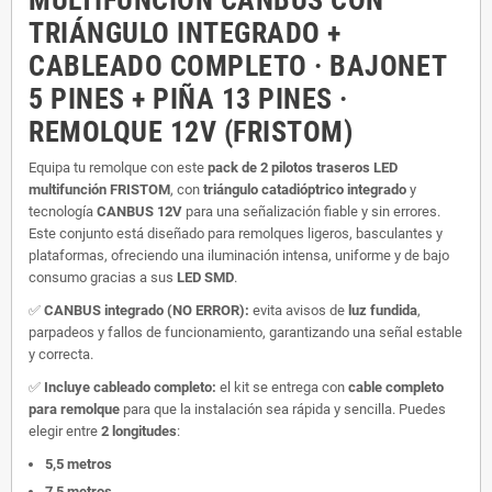
TRIÁNGULO INTEGRADO +
CABLEADO COMPLETO · BAJONET
5 PINES + PIÑA 13 PINES ·
REMOLQUE 12V (FRISTOM)
Equipa tu remolque con este
pack de 2 pilotos traseros LED
multifunción FRISTOM
, con
triángulo catadióptrico integrado
y
tecnología
CANBUS 12V
para una señalización fiable y sin errores.
Este conjunto está diseñado para remolques ligeros, basculantes y
plataformas, ofreciendo una iluminación intensa, uniforme y de bajo
consumo gracias a sus
LED SMD
.
✅
CANBUS integrado (NO ERROR):
evita avisos de
luz fundida
,
parpadeos y fallos de funcionamiento, garantizando una señal estable
y correcta.
✅
Incluye cableado completo:
el kit se entrega con
cable completo
para remolque
para que la instalación sea rápida y sencilla. Puedes
elegir entre
2 longitudes
:
5,5 metros
7,5 metros