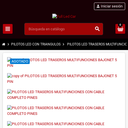
person
Iniciar sesión
0
view_headline
search
chevron_right
chevron_right
PILOTOS LED CON TRIANGULOS
PILOTOS LED TRASEROS MULTIFUNCIO
AGOTADO