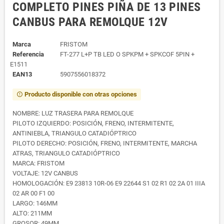
COMPLETO PINES PIÑA DE 13 PINES
CANBUS PARA REMOLQUE 12V
Marca
FRISTOM
Referencia
FT-277 L+P TB LED O SPKPM + SPKCOF 5PIN +
E1511
EAN13
5907556018372
Producto disponible con otras opciones
error_outline
NOMBRE: LUZ TRASERA PARA REMOLQUE
PILOTO IZQUIERDO: POSICIÓN, FRENO, INTERMITENTE,
ANTINIEBLA, TRIANGULO CATADIÓPTRICO
PILOTO DERECHO: POSICIÓN, FRENO, INTERMITENTE, MARCHA
ATRAS, TRIANGULO CATADIÓPTRICO
MARCA: FRISTOM
VOLTAJE: 12V CANBUS
HOMOLOGACIÓN: E9 23813 10R-06 E9 22644 S1 02 R1 02 2A 01 IIIA
02 AR 00 F1 00
LARGO: 146MM
ALTO: 211MM
GROSOR: 49MM