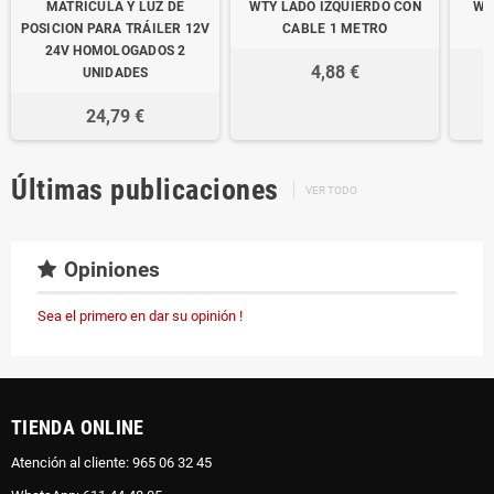
MATRICULA Y LUZ DE
WTY LADO IZQUIERDO CON
WT
POSICION PARA TRÁILER 12V
CABLE 1 METRO
24V HOMOLOGADOS 2
4,88 €
UNIDADES
24,79 €
Últimas publicaciones
VER TODO
Opiniones
Sea el primero en dar su opinión !
TIENDA ONLINE
Atención al cliente: 965 06 32 45