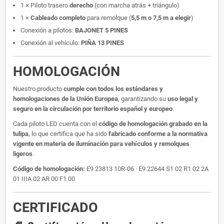
1 × Piloto trasero
derecho
(con marcha atrás + triángulo)
1 ×
Cableado completo
para remolque (
5,5 m o 7,5 m a elegir
)
Conexión a pilotos:
BAJONET 5 PINES
Conexión al vehículo:
PIÑA 13 PINES
HOMOLOGACIÓN
Nuestro producto
cumple con todos los estándares y
homologaciones de la Unión Europea
, garantizando su
uso legal y
seguro en la circulación por territorio español y europeo
.
Cada piloto LED cuenta con el
código de homologación grabado en la
tulipa
, lo que certifica que ha sido
fabricado conforme a la normativa
vigente en materia de iluminación para vehículos y remolques
ligeros
.
Código de homologación:
E9 23813 10R-06 · E9 22644 S1 02 R1 02 2A
01 IIIA 02 AR 00 F1 00
CERTIFICADO