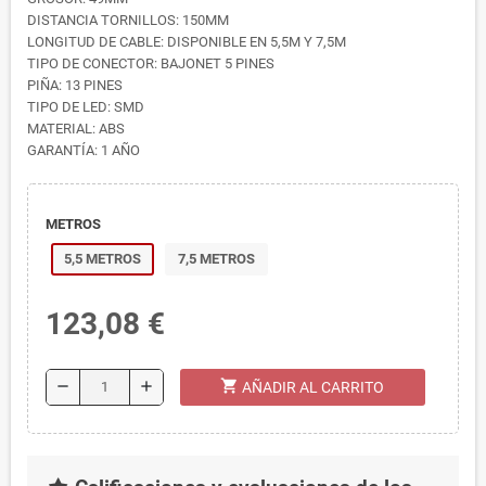
DISTANCIA TORNILLOS: 150MM
LONGITUD DE CABLE: DISPONIBLE EN 5,5M Y 7,5M
TIPO DE CONECTOR: BAJONET 5 PINES
PIÑA: 13 PINES
TIPO DE LED: SMD
MATERIAL: ABS
GARANTÍA: 1 AÑO
METROS
5,5 METROS
7,5 METROS
123,08 €
shopping_cart
remove
add
AÑADIR AL CARRITO