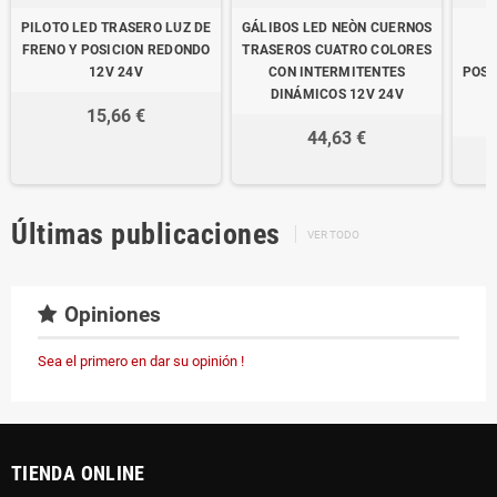
PILOTO LED TRASERO LUZ DE
GÁLIBOS LED NEÒN CUERNOS
FRENO Y POSICION REDONDO
TRASEROS CUATRO COLORES
M
12V 24V
CON INTERMITENTES
POSI
DINÁMICOS 12V 24V
2
15,66 €
44,63 €
Últimas publicaciones
VER TODO
Opiniones
Sea el primero en dar su opinión !
TIENDA ONLINE