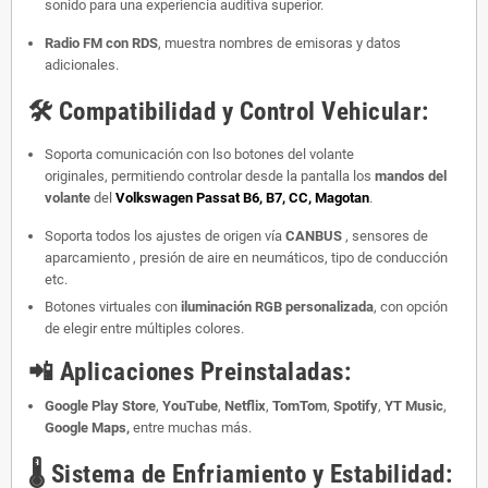
sonido para una experiencia auditiva superior.
Radio FM con RDS
, muestra nombres de emisoras y datos
adicionales.
🛠️
Compatibilidad y Control Vehicular:
Soporta comunicación con lso botones del volante
originales, permitiendo controlar desde la pantalla los
mandos del
volante
del
Volkswagen Passat B6, B7, CC, Magotan
.
Soporta todos los ajustes de origen vía
CANBUS
, sensores de
aparcamiento , presión de aire en neumáticos, tipo de conducción
etc.
Botones virtuales con
iluminación RGB personalizada
, con opción
de elegir entre múltiples colores.
📲
Aplicaciones Preinstaladas:
Google Play Store
,
YouTube
,
Netflix
,
TomTom
,
Spotify
,
YT Music
,
Google Maps,
entre muchas más.
🌡️
Sistema de Enfriamiento y Estabilidad: