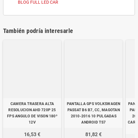
BLOG FULL LED CAR
También podría interesarle
CAMERA TRASERA ALTA
PANTALLA GPS VOLKSWAGEN
PANT
RESOLUCION AHD 720P 25
PASSAT B6 B7, CC, MAGOTAN
PAS
FPS ANGULO DE VISON 180º
2010-2016 10 PULGADAS
20
12V
ANDROID TS7
CARP
16,53 €
81,82 €