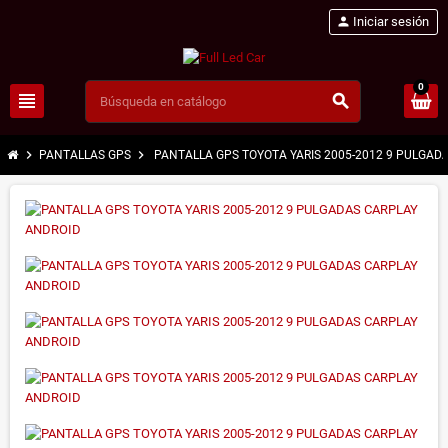
person
Iniciar sesión
0
view_headline
search
chevron_right
chevron_right
PANTALLAS GPS
PANTALLA GPS TOYOTA YARIS 2005-2012 9 PULGAD