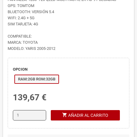
GPS: TOMTOM
BLUETOOTH: VERSIÓN 5.4
WIFI: 2.4G + 5G
SIM TARJETA: 4G
COMPATIBLE:
MARCA: TOYOTA
MODELO: YARIS 2005-2012
OPCION
RAM:2GB ROM:32GB
139,67 €
shopping_cart
AÑADIR AL CARRITO