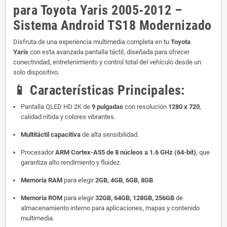
para Toyota Yaris 2005-2012 –
Sistema Android TS18 Modernizado
Disfruta de una experiencia multimedia completa en tu
Toyota
Yaris
con esta avanzada pantalla táctil, diseñada para ofrecer
conectividad, entretenimiento y control total del vehículo desde un
solo dispositivo.
📱
Características Principales:
Pantalla QLED HD 2K de
9 pulgadas
con resolución
1280 x 720
,
calidad nítida y colores vibrantes.
Multitáctil capacitiva
de alta sensibilidad.
Procesador
ARM Cortex-A55 de 8 núcleos a 1.6 GHz (64-bit)
, que
garantiza alto rendimiento y fluidez.
Memoria RAM
para elegir
2GB, 4GB, 6GB, 8GB
.
Memoria ROM
para elegir
32GB, 64GB, 128GB, 256GB
de
almacenamiento interno para aplicaciones, mapas y contenido
multimedia.