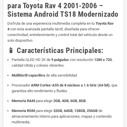
para Toyota Rav 4 2001-2006 –
Sistema Android TS18 Modernizado
Disfruta de una experiencia multimedia completa en tu
Toyota Rav
4
con esta avanzada pantalla táctil, diseñada para ofrecer
conectividad, entretenimiento y control total del vehículo desde un
solo dispositivo.
📱
Características Principales:
Pantalla QLED HD 2K de
9 pulgadas
con resolución
1280 x 720
,
calidad nítida y colores vibrantes.
Multitáctil capacitiva
de alta sensibilidad.
Procesador
ARM Cortex-A55 de 8 núcleos a 1.6 GHz (64-bit)
, que
garantiza alto rendimiento y fluidez.
Memoria RAM
para elegir
2GB, 4GB, 6GB, 8GB
.
Memoria ROM
para elegir
32GB, 64GB, 128GB, 256GB
de
almacenamiento interno para aplicaciones, mapas y contenido
multimedia.