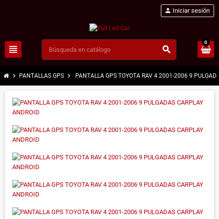
person
Iniciar sesión
0
view_headline
search
chevron_right
chevron_right
PANTALLAS GPS
PANTALLA GPS TOYOTA RAV 4 2001-2006 9 PULGAD