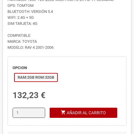
GPS: TOMTOM
BLUETOOTH: VERSIÓN 5.4
WIFI: 2.4G + 5G
SIM TARJETA: 4G
COMPATIBLE:
MARCA: TOYOTA
MODELO: RAV 4 2001-2006
OPCION
RAM:2GB ROM:32GB
132,23 €
shopping_cart
AÑADIR AL CARRITO