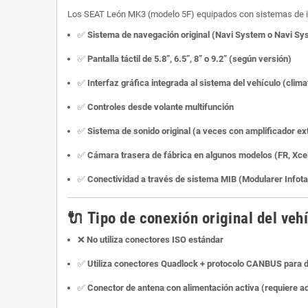
Los SEAT León MK3 (modelo 5F) equipados con sistemas de inf
✅
Sistema de navegación original (Navi System o Navi Sy
✅
Pantalla táctil de 5.8”, 6.5”, 8” o 9.2” (según versión)
✅
Interfaz gráfica integrada al sistema del vehículo (clima
✅
Controles desde volante multifunción
✅
Sistema de sonido original (a veces con amplificador ex
✅
Cámara trasera de fábrica en algunos modelos (FR, Xcel
✅
Conectividad a través de sistema MIB (Modularer Infot
🔌
Tipo de conexión original del veh
❌
No utiliza conectores ISO estándar
✅
Utiliza conectores Quadlock + protocolo CANBUS para d
✅
Conector de antena con alimentación activa (requiere a