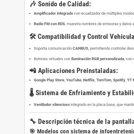
🎶
Sonido de Calidad:
Amplificador integrado
con ecualizador de múltiples modos 
Radio FM con RDS
, muestra nombres de emisoras y datos a
🛠️
Compatibilidad y Control Vehicula
Soporta comunicación
CANBUS
, permitiendo controlar des
Botones virtuales con
iluminación RGB personalizada
, con 
📲
Aplicaciones Preinstaladas:
Google Play Store
,
YouTube
,
Netflix
,
TomTom
,
Spotify
,
YT 
🌡️
Sistema de Enfriamiento y Estabil
Ventilador silencioso
integrado en la placa base, que mant
🔧
Descripción técnica de la pantal
🎯
Modelos con sistema de infoentretenim