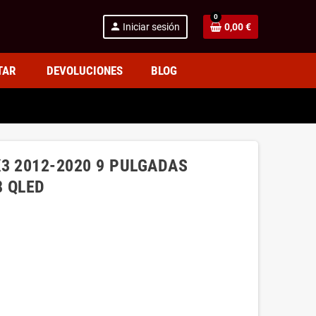
0
person
Iniciar sesión
0,00 €
TAR
DEVOLUCIONES
BLOG
3 2012-2020 9 PULGADAS
8 QLED