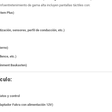
oentretenimiento de gama alta incluyen pantallas táctiles con:
stem Plus)
tización, sensores, perfil de conducción, etc.)
terno)
lence, etc.)
ainment Baukasten)
ículo:
atos y control
daptador Fakra con alimentación 12V)