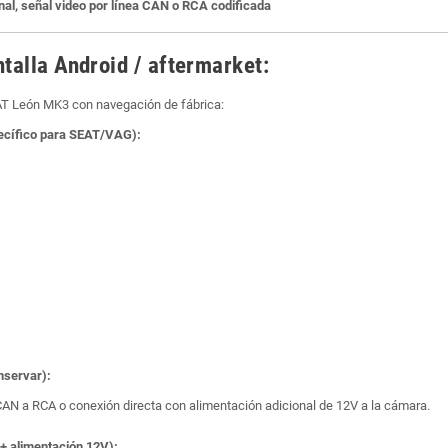
nal, señal video por línea CAN o RCA codificada
ntalla Android / aftermarket:
AT León MK3 con navegación de fábrica:
ecífico para SEAT/VAG):
nservar):
 CAN a RCA o conexión directa con alimentación adicional de 12V a la cámara.
 + alimentación 12V):