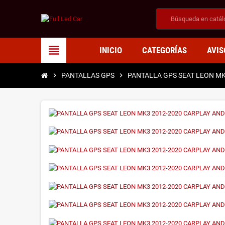
view_headline
INICIO
CATEGORÍAS
AVIS
chevron_right
PANTALLAS GPS
chevron_right
PANTALLA GPS SEAT LEON MK