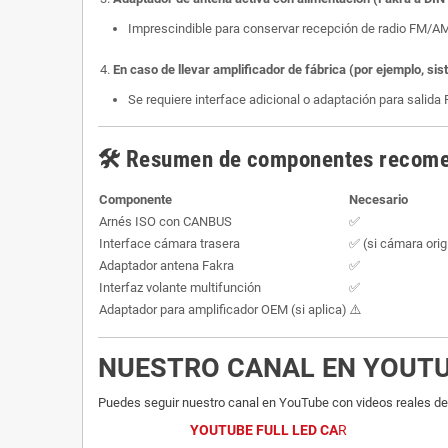
Imprescindible para conservar recepción de radio FM/A
En caso de llevar amplificador de fábrica (por ejemplo, si
Se requiere interface adicional o adaptación para salida
🛠️
Resumen de componentes recomen
Componente
Necesario
Arnés ISO con CANBUS
✅
Interface cámara trasera
✅ (si cámara orig
Adaptador antena Fakra
✅
Interfaz volante multifunción
✅
Adaptador para amplificador OEM (si aplica)
⚠️
NUESTRO CANAL EN YOUT
Puedes seguir nuestro canal en YouTube con videos reales del
YOUTUBE FULL LED CA
R