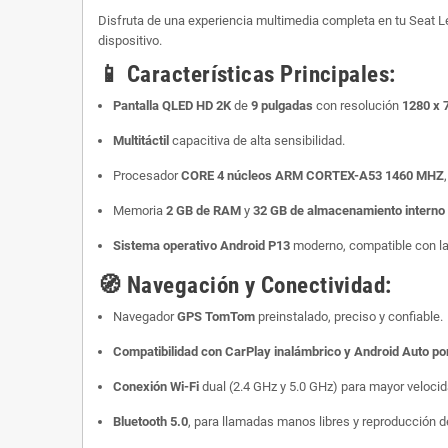
Disfruta de una experiencia multimedia completa en tu Seat Le
dispositivo.
📱
Características Principales:
Pantalla QLED HD 2K
de
9 pulgadas
con resolución
1280 x 
Multitáctil
capacitiva de alta sensibilidad.
Procesador
CORE 4
núcleos
ARM CORTEX-A53 1460 MHZ
Memoria
2 GB de RAM
y
32 GB de almacenamiento intern
Sistema operativo Android P13
moderno, compatible con la
🧭
Navegación y Conectividad:
Navegador
GPS TomTom
preinstalado, preciso y confiable.
Compatibilidad con CarPlay inalámbrico y Android Auto po
Conexión Wi-Fi
dual (2.4 GHz y 5.0 GHz) para mayor veloci
Bluetooth 5.0
, para llamadas manos libres y reproducción 