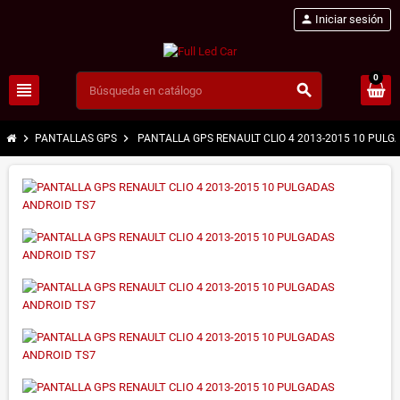
person
Iniciar sesión
0
view_headline
search
chevron_right
chevron_right
PANTALLAS GPS
PANTALLA GPS RENAULT CLIO 4 2013-2015 10 PULG