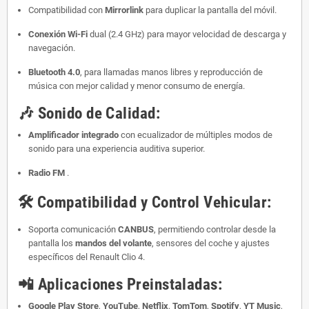
Compatibilidad con
Mirrorlink
para duplicar la pantalla del móvil.
Conexión Wi-Fi
dual (2.4 GHz) para mayor velocidad de descarga y
navegación.
Bluetooth 4.0
, para llamadas manos libres y reproducción de
música con mejor calidad y menor consumo de energía.
🎶
Sonido de Calidad:
Amplificador integrado
con ecualizador de múltiples modos de
sonido para una experiencia auditiva superior.
Radio FM
.
🛠️
Compatibilidad y Control Vehicular:
Soporta comunicación
CANBUS
, permitiendo controlar desde la
pantalla los
mandos del volante
, sensores del coche y ajustes
específicos del Renault Clio 4.
📲
Aplicaciones Preinstaladas:
Google Play Store
,
YouTube
,
Netflix
,
TomTom
,
Spotify
,
YT Music
,