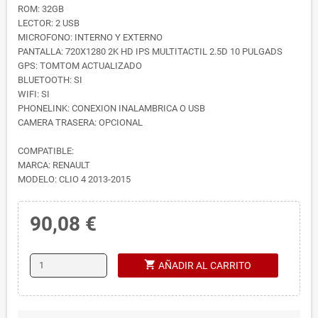
ROM: 32GB
LECTOR: 2 USB
MICROFONO: INTERNO Y EXTERNO
PANTALLA: 720X1280 2K HD IPS MULTITACTIL 2.5D 10 PULGADS
GPS: TOMTOM ACTUALIZADO
BLUETOOTH: SI
WIFI: SI
PHONELINK: CONEXION INALAMBRICA O USB
CAMERA TRASERA: OPCIONAL
COMPATIBLE:
MARCA: RENAULT
MODELO: CLIO 4 2013-2015
90,08 €
shopping_cart
AÑADIR AL CARRITO