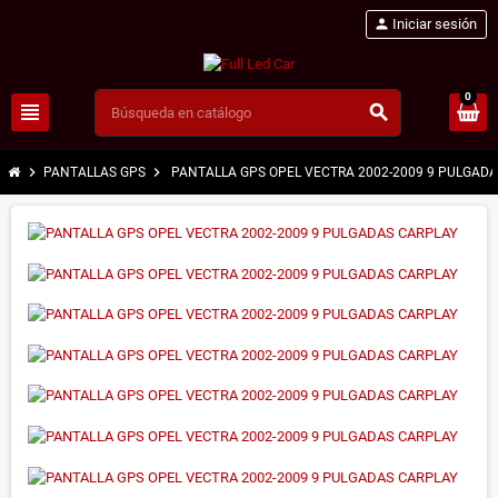
person
Iniciar sesión
0
view_headline
search
chevron_right
chevron_right
PANTALLAS GPS
PANTALLA GPS OPEL VECTRA 2002-2009 9 PULGAD