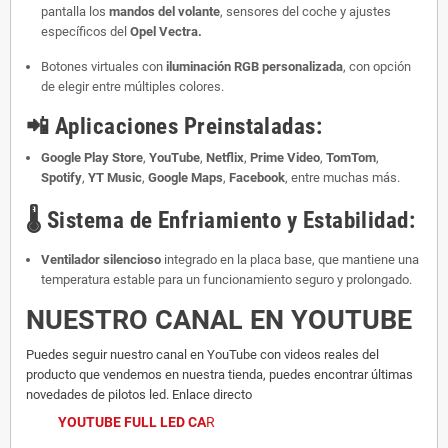
pantalla los
mandos del volante
, sensores del coche y ajustes
específicos del
Opel Vectra.
Botones virtuales con
iluminación RGB personalizada
, con opción
de elegir entre múltiples colores.
📲
Aplicaciones Preinstaladas:
Google Play Store
,
YouTube
,
Netflix
,
Prime Video
,
TomTom
,
Spotify
,
YT Music
,
Google Maps
,
Facebook
, entre muchas más.
🌡️
Sistema de Enfriamiento y Estabilidad:
Ventilador silencioso
integrado en la placa base, que mantiene una
temperatura estable para un funcionamiento seguro y prolongado.
NUESTRO CANAL EN YOUTUBE
Puedes seguir nuestro canal en YouTube con videos reales del
producto que vendemos en nuestra tienda, puedes encontrar últimas
novedades de pilotos led. Enlace directo
YOUTUBE FULL LED CA
R