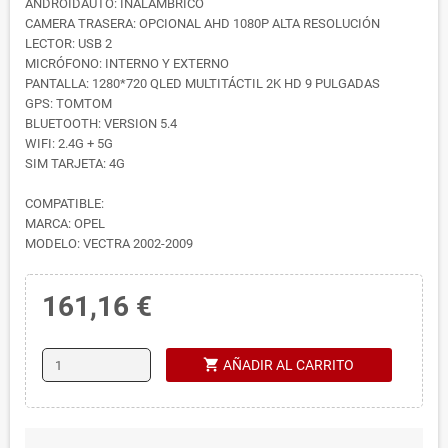
ANDROIDAUTO: INALAMBRICO
CAMERA TRASERA: OPCIONAL AHD 1080P ALTA RESOLUCIÓN
LECTOR: USB 2
MICRÓFONO: INTERNO Y EXTERNO
PANTALLA: 1280*720 QLED MULTITÁCTIL 2K HD 9 PULGADAS
GPS: TOMTOM
BLUETOOTH: VERSION 5.4
WIFI: 2.4G + 5G
SIM TARJETA: 4G
COMPATIBLE:
MARCA: OPEL
MODELO: VECTRA 2002-2009
161,16 €
shopping_cart
AÑADIR AL CARRITO