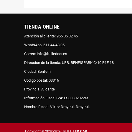
TIENDA ONLINE
Atención al cliente: 965 06 32 45
WhatsApp: 611 44 48 05
Correo: info@fullledcar.es
Dirección de la tienda: URB. BENFISPARK C/10 P1E 18
Ciudad: Benferri
Código postal: 03316
Provincia: Alicante
Información Fiscal IVA: ES30302022M
Nombre Fiscal: Viktor Dmytruk Dmytruk
Copyright © 2020-2026
FULL LED CAR