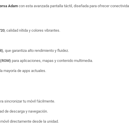
Corsa Adam
con esta avanzada pantalla táctil, diseñada para ofrecer conectividad
720
, calidad nítida y colores vibrantes.
t)
, que garantiza alto rendimiento y fluidez.
o (ROM)
para aplicaciones, mapas y contenido multimedia.
a mayoría de apps actuales.
ara sincronizar tu móvil fácilmente.
dad de descarga y navegación.
 móvil directamente desde la unidad.