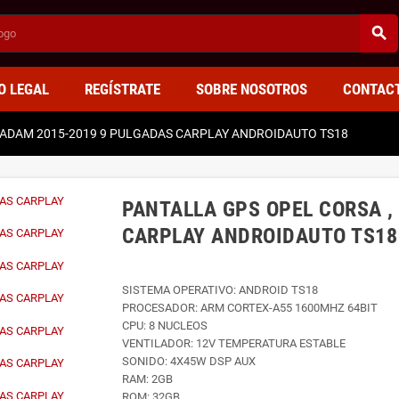
search
O LEGAL
REGÍSTRATE
SOBRE NOSOTROS
CONTAC
 ADAM 2015-2019 9 PULGADAS CARPLAY ANDROIDAUTO TS18
PANTALLA GPS OPEL CORSA ,
CARPLAY ANDROIDAUTO TS18
SISTEMA OPERATIVO: ANDROID TS18
PROCESADOR: ARM CORTEX-A55 1600MHZ 64BIT
CPU: 8 NUCLEOS
VENTILADOR: 12V TEMPERATURA ESTABLE
SONIDO: 4X45W DSP AUX
RAM: 2GB
ROM: 32GB