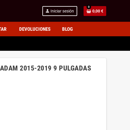
0
person
Iniciar sesión
0,00 €
TAR
DEVOLUCIONES
BLOG
 ADAM 2015-2019 9 PULGADAS