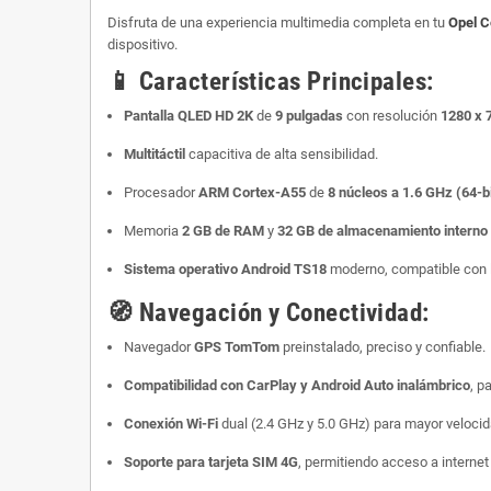
Disfruta de una experiencia multimedia completa en tu
Opel 
dispositivo.
📱
Características Principales:
Pantalla QLED HD 2K
de
9 pulgadas
con resolución
1280 x 
Multitáctil
capacitiva de alta sensibilidad.
Procesador
ARM Cortex-A55
de
8 núcleos a 1.6 GHz (64-bi
Memoria
2 GB de RAM
y
32 GB de almacenamiento intern
Sistema operativo Android TS18
moderno, compatible con l
🧭
Navegación y Conectividad:
Navegador
GPS TomTom
preinstalado, preciso y confiable.
Compatibilidad con CarPlay y Android Auto inalámbrico
, p
Conexión Wi-Fi
dual (2.4 GHz y 5.0 GHz) para mayor veloci
Soporte para tarjeta SIM 4G
, permitiendo acceso a internet