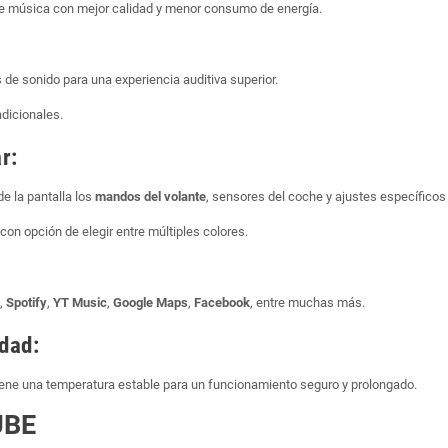
de música con mejor calidad y menor consumo de energía.
de sonido para una experiencia auditiva superior.
dicionales.
r:
de la pantalla los
mandos del volante
, sensores del coche y ajustes específicos
 con opción de elegir entre múltiples colores.
,
Spotify
,
YT Music
,
Google Maps
,
Facebook
, entre muchas más.
idad:
iene una temperatura estable para un funcionamiento seguro y prolongado.
UBE