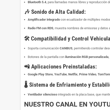
Bluetooth 5.4
, para llamadas manos libres y reproducción 
🎶
Sonido de Alta Calidad:
Amplificador integrado
con ecualizador de múltiples modos 
Radio FM con RDS
, muestra nombres de emisoras y datos a
🛠️
Compatibilidad y Control Vehicula
Soporta comunicación
CANBUS
, permitiendo controlar des
Botones de la pantalla con
iluminación RGB personalizada
,
📲
Aplicaciones Preinstaladas:
Google Play Store
,
YouTube
,
Netflix
,
Prime Video
,
TomTom
🌡️
Sistema de Enfriamiento y Estabil
Ventilador silencioso
integrado en la placa base, que mant
NUESTRO CANAL EN YOUT