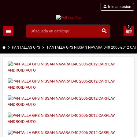
person
Iniciar sesión
0
view_headline
search
chevron_right
chevron_right
PANTALLAS GPS
PANTALLA GPS NISSAN NAVARA D40 2006-2012 CAR