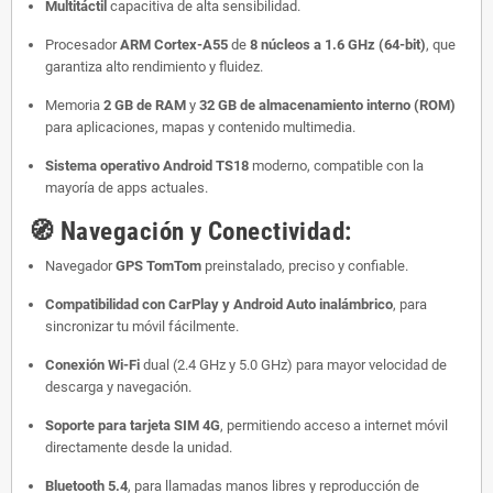
Multitáctil
capacitiva de alta sensibilidad.
Procesador
ARM Cortex-A55
de
8 núcleos a 1.6 GHz (64-bit)
, que
garantiza alto rendimiento y fluidez.
Memoria
2 GB de RAM
y
32 GB de almacenamiento interno (ROM)
para aplicaciones, mapas y contenido multimedia.
Sistema operativo Android TS18
moderno, compatible con la
mayoría de apps actuales.
🧭
Navegación y Conectividad:
Navegador
GPS TomTom
preinstalado, preciso y confiable.
Compatibilidad con CarPlay y Android Auto inalámbrico
, para
sincronizar tu móvil fácilmente.
Conexión Wi-Fi
dual (2.4 GHz y 5.0 GHz) para mayor velocidad de
descarga y navegación.
Soporte para tarjeta SIM 4G
, permitiendo acceso a internet móvil
directamente desde la unidad.
Bluetooth 5.4
, para llamadas manos libres y reproducción de