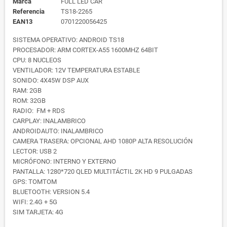
Marca
FULL LED CAR
Referencia
TS18-2265
EAN13
0701220056425
SISTEMA OPERATIVO: ANDROID TS18
PROCESADOR: ARM CORTEX-A55 1600MHZ 64BIT
CPU: 8 NUCLEOS
VENTILADOR: 12V TEMPERATURA ESTABLE
SONIDO: 4X45W DSP AUX
RAM: 2GB
ROM: 32GB
RADIO: FM + RDS
CARPLAY: INALAMBRICO
ANDROIDAUTO: INALAMBRICO
CAMERA TRASERA: OPCIONAL AHD 1080P ALTA RESOLUCIÓN
LECTOR: USB 2
MICRÓFONO: INTERNO Y EXTERNO
PANTALLA: 1280*720 QLED MULTITÁCTIL 2K HD 9 PULGADAS
GPS: TOMTOM
BLUETOOTH: VERSION 5.4
WIFI: 2.4G + 5G
SIM TARJETA: 4G