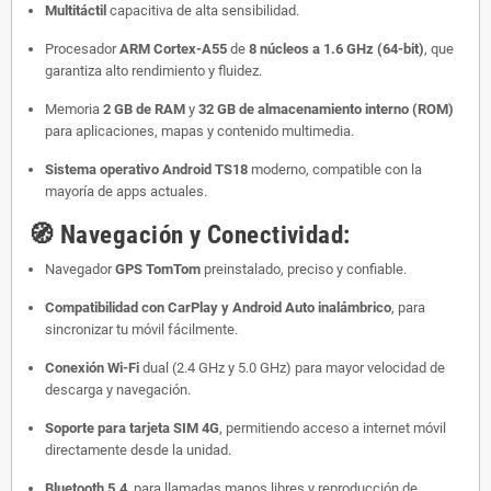
Multitáctil
capacitiva de alta sensibilidad.
Procesador
ARM Cortex-A55
de
8 núcleos a 1.6 GHz (64-bit)
, que
garantiza alto rendimiento y fluidez.
Memoria
2 GB de RAM
y
32 GB de almacenamiento interno (ROM)
para aplicaciones, mapas y contenido multimedia.
Sistema operativo Android TS18
moderno, compatible con la
mayoría de apps actuales.
🧭
Navegación y Conectividad:
Navegador
GPS TomTom
preinstalado, preciso y confiable.
Compatibilidad con CarPlay y Android Auto inalámbrico
, para
sincronizar tu móvil fácilmente.
Conexión Wi-Fi
dual (2.4 GHz y 5.0 GHz) para mayor velocidad de
descarga y navegación.
Soporte para tarjeta SIM 4G
, permitiendo acceso a internet móvil
directamente desde la unidad.
Bluetooth 5.4
, para llamadas manos libres y reproducción de