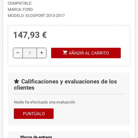
COMPATIBLE:
MARCA: FORD
MODELO: ECOSPORT 2013-2017
147,93 €
shopping_cart
remove
add
AÑADIR AL CARRITO
Calificaciones y evaluaciones de los
clientes
Nadie ha efectuado una evaluación
PUNTÚALO
Plazos de entrega