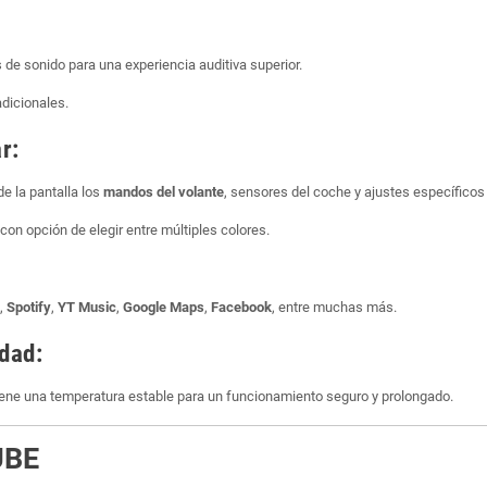
de sonido para una experiencia auditiva superior.
dicionales.
r:
de la pantalla los
mandos del volante
, sensores del coche y ajustes específicos
 con opción de elegir entre múltiples colores.
,
Spotify
,
YT Music
,
Google Maps
,
Facebook
, entre muchas más.
idad:
iene una temperatura estable para un funcionamiento seguro y prolongado.
UBE