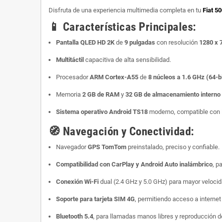
Disfruta de una experiencia multimedia completa en tu
Fiat 5
📱
Características Principales:
Pantalla QLED HD 2K
de
9 pulgadas
con resolución
1280 x 
Multitáctil
capacitiva de alta sensibilidad.
Procesador
ARM Cortex-A55
de
8 núcleos a 1.6 GHz (64-bi
Memoria
2 GB de RAM
y
32 GB de almacenamiento intern
Sistema operativo Android TS18
moderno, compatible con l
🧭
Navegación y Conectividad:
Navegador
GPS TomTom
preinstalado, preciso y confiable.
Compatibilidad con CarPlay y Android Auto inalámbrico
, p
Conexión Wi-Fi
dual (2.4 GHz y 5.0 GHz) para mayor veloci
Soporte para tarjeta SIM 4G
, permitiendo acceso a internet
Bluetooth 5.4
, para llamadas manos libres y reproducción 