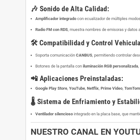
🎶
Sonido de Alta Calidad:
Amplificador integrado
con ecualizador de múltiples modos 
Radio FM con RDS
, muestra nombres de emisoras y datos a
🛠️
Compatibilidad y Control Vehicula
Soporta comunicación
CANBUS
, permitiendo controlar des
Botones de la pantalla con
iluminación RGB personalizada
,
📲
Aplicaciones Preinstaladas:
Google Play Store
,
YouTube
,
Netflix
,
Prime Video
,
TomTom
🌡️
Sistema de Enfriamiento y Estabil
Ventilador silencioso
integrado en la placa base, que mant
NUESTRO CANAL EN YOUT