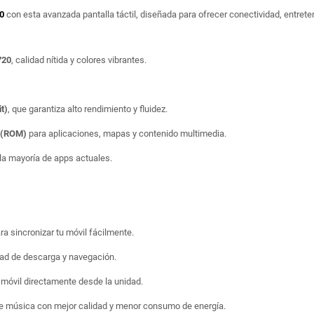
00
con esta avanzada pantalla táctil, diseñada para ofrecer conectividad, entreten
720
, calidad nítida y colores vibrantes.
t)
, que garantiza alto rendimiento y fluidez.
o (ROM)
para aplicaciones, mapas y contenido multimedia.
a mayoría de apps actuales.
ara sincronizar tu móvil fácilmente.
dad de descarga y navegación.
 móvil directamente desde la unidad.
de música con mejor calidad y menor consumo de energía.