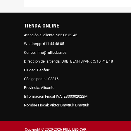
TIENDA ONLINE
Atención al cliente: 965 06 32 45
WhatsApp: 611 44 48 05
Correo: info@fullledcar.es
Dirección de la tienda: URB. BENFISPARK C/10 P1E 18
Ciudad: Benferri
Código postal: 03316
Provincia: Alicante
Información Fiscal IVA: ES30302022M
Nombre Fiscal: Viktor Dmytruk Dmytruk
Copyright © 2020-2026
FULL LED CAR