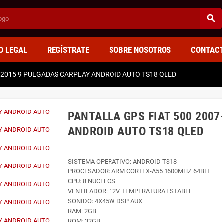
search
O LEGAL
REGÍSTRATE
SOBRE NOSOTROS
CONTAC
7-2015 9 PULGADAS CARPLAY ANDROID AUTO TS18 QLED
PANTALLA GPS FIAT 500 200
ANDROID AUTO TS18 QLED
SISTEMA OPERATIVO: ANDROID TS18
PROCESADOR: ARM CORTEX-A55 1600MHZ 64BIT
CPU: 8 NUCLEOS
VENTILADOR: 12V TEMPERATURA ESTABLE
SONIDO: 4X45W DSP AUX
RAM: 2GB
ROM: 32GB