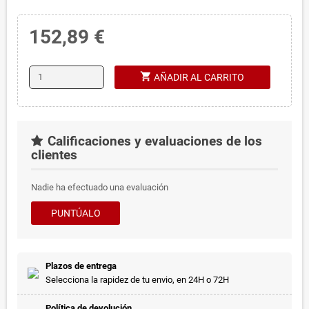
152,89 €
shopping_cart
AÑADIR AL CARRITO
Calificaciones y evaluaciones de los
clientes
Nadie ha efectuado una evaluación
PUNTÚALO
Plazos de entrega
Selecciona la rapidez de tu envio, en 24H o 72H
Política de devolución