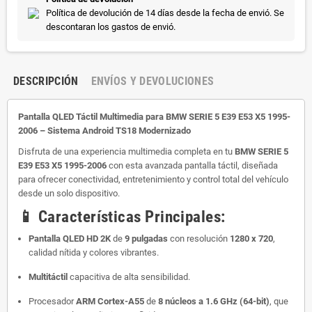
Política de devolución de 14 días desde la fecha de envió. Se
descontaran los gastos de envió.
DESCRIPCIÓN
ENVÍOS Y DEVOLUCIONES
Pantalla QLED Táctil Multimedia para
BMW SERIE 5 E39 E53 X5 1995-
2006 – Sistema Android TS18 Modernizado
Disfruta de una experiencia multimedia completa en tu
BMW
SERIE 5
E39 E53 X5 1995-2006
con esta avanzada pantalla táctil, diseñada
para ofrecer conectividad, entretenimiento y control total del vehículo
desde un solo dispositivo.
📱
Características Principales:
Pantalla QLED HD 2K
de
9 pulgadas
con resolución
1280 x 720
,
calidad nítida y colores vibrantes.
Multitáctil
capacitiva de alta sensibilidad.
Procesador
ARM Cortex-A55
de
8 núcleos a 1.6 GHz (64-bit)
, que