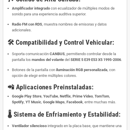
Amplificador integrado
con ecualizador de múltiples modos de
sonido para una experiencia auditiva superior.
Radio FM con RDS
, muestra nombres de emisoras y datos
adicionales.
🛠️
Compatibilidad y Control Vehicular:
Soporta comunicación
CANBUS
, permitiendo controlar desde la
pantalla los
mandos del volante
del
SERIE 5 E39 E53 X5 1995-2006
.
Botones de la pantalla con
iluminación RGB personalizada
, con
opción de elegir entre múltiples colores.
📲
Aplicaciones Preinstaladas:
Google Play Store
,
YouTube
,
Netflix
,
Prime Video
,
TomTom
,
Spotify
,
YT Music
,
Google Maps
,
Facebook
, entre muchas más.
🌡️
Sistema de Enfriamiento y Estabilidad:
Ventilador silencioso
integrado en la placa base, que mantiene una