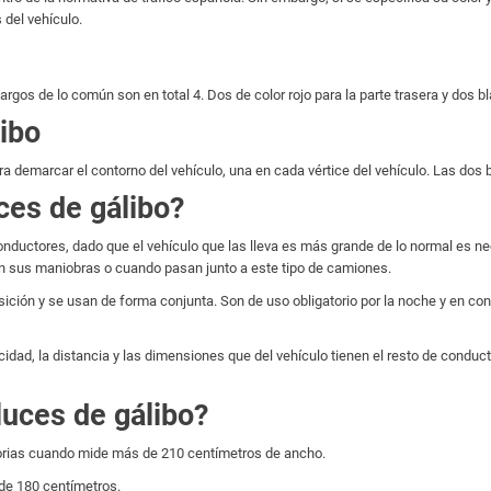
 del vehículo.
gos de lo común son en total 4. Dos de color rojo para la parte trasera y dos b
libo
a demarcar el contorno del vehículo, una en cada vértice del vehículo. Las dos b
ces de gálibo?
e conductores, dado que el vehículo que las lleva es más grande de lo normal es n
n sus maniobras o cuando pasan junto a este tipo de camiones.
sición y se usan de forma conjunta. Son de uso obligatorio por la noche y en c
idad, la distancia y las dimensiones que del vehículo tienen el resto de conduc
luces de gálibo?
atorias cuando mide más de 210 centímetros de ancho.
 de 180 centímetros.