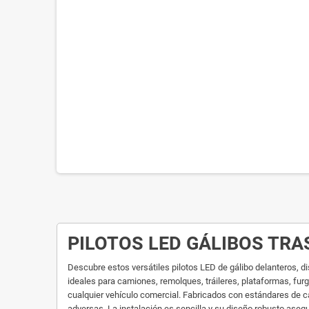
PILOTOS LED GÁLIBOS TR
Descubre estos versátiles pilotos LED de gálibo delanteros, 
ideales para camiones, remolques, tráileres, plataformas, fur
cualquier vehículo comercial. Fabricados con estándares de c
adversas. La instalación es sencilla y su diseño robusto asegur