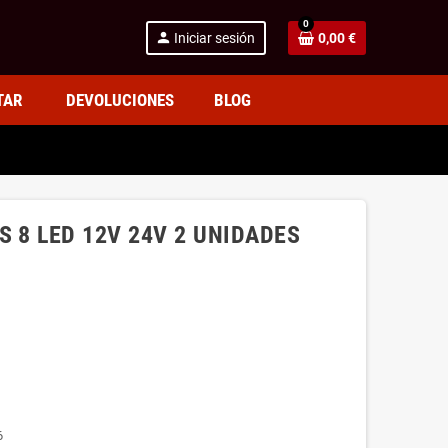
0
person
Iniciar sesión
0,00 €
TAR
DEVOLUCIONES
BLOG
S 8 LED 12V 24V 2 UNIDADES
6