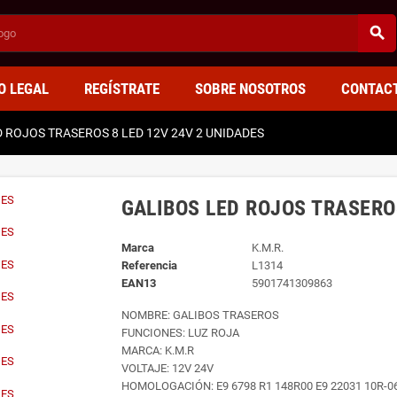
search
O LEGAL
REGÍSTRATE
SOBRE NOSOTROS
CONTAC
 ROJOS TRASEROS 8 LED 12V 24V 2 UNIDADES
GALIBOS LED ROJOS TRASERO
Marca
K.M.R.
Referencia
L1314
EAN13
5901741309863
NOMBRE: GALIBOS TRASEROS
FUNCIONES: LUZ ROJA
MARCA: K.M.R
VOLTAJE: 12V 24V
HOMOLOGACIÓN: E9 6798 R1 148R00 E9 22031 10R-0