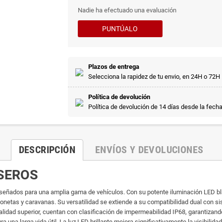
Nadie ha efectuado una evaluación
PUNTÚALO
Plazos de entrega
Selecciona la rapidez de tu envio, en 24H o 72H
Política de devolución
Política de devolución de 14 días desde la fech
DESCRIPCIÓN
ENVÍOS Y DEVOLUCIONES
ASEROS
diseñados para una amplia gama de vehículos. Con su potente iluminación LED b
gonetas y caravanas. Su versatilidad se extiende a su compatibilidad dual con 
alidad superior, cuentan con clasificación de impermeabilidad IP68, garantiza
a una larga vida útil. La luz LED brillante mejora significativamente la visibili