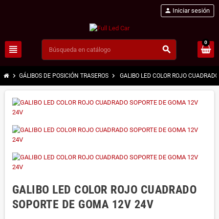
person
Iniciar sesión
0
view_headline
search
chevron_right
chevron_right
GÁLIBOS DE POSICIÓN TRASEROS
GALIBO LED COLOR ROJO CUADRADO
GALIBO LED COLOR ROJO CUADRADO
SOPORTE DE GOMA 12V 24V