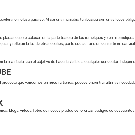
 decelerar e incluso pararse. Al ser una maniobra tan básica son unas luces oblig
nas placas que se colocan en la parte trasera de los remolques y semirremolq
ngular y reflejan la luz de otros coches, por lo que su función consiste en dar vis
la matrícula, con el objetivo de hacerla visible a cualquier conductor, indepen
UBE
 producto que vendemos en nuestra tienda, puedes encontrar últimas novedades 
K
enda, blogs, videos, fotos de nuevos productos, ofertas, códigos de descuentos..