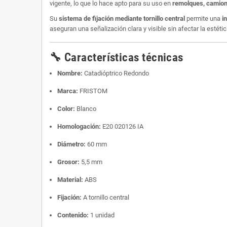
vigente, lo que lo hace apto para su uso en
remolques, camione
Su
sistema de fijación mediante tornillo central
permite una
i
aseguran una señalización clara y visible sin afectar la estétic
🔧 Características técnicas
Nombre:
Catadióptrico Redondo
Marca:
FRISTOM
Color:
Blanco
Homologación:
E20 020126 IA
Diámetro:
60 mm
Grosor:
5,5 mm
Material:
ABS
Fijación:
A tornillo central
Contenido:
1 unidad