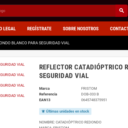
search
O LEGAL
REGÍSTRATE
SOBRE NOSOTROS
CONTAC
ONDO BLANCO PARA SEGURIDAD VIAL
REFLECTOR CATADIÓPTRICO 
SEGURIDAD VIAL
Marca
FRISTOM
Referencia
DOB-033 B
EAN13
0645748375951
Últimas unidades en stock
notifications_active
NOMBRE: CATADIÓPTRICO REDONDO
MARCA: FRISTOM