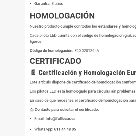
Garantía:
3 años
HOMOLOGACIÓN
Nuestro producto
cumple con todos los estándares y homolog
Cada piloto LED cuenta con el
código de homologación grabado
ligeros
.
Código de homologación:
E20 020126 IA
CERTIFICADO
📄 Certificación y Homologación Eu
Este artículo
dispone de certificado de homologación conform
Los pilotos LED está
homologado para circular sin problemas
En caso de que necesites el
certificado de homologación
para
📩
Contacto para solicitar el certificado:
Email:
Info@fulllecar.es
WhatsApp:
611 44 48 05