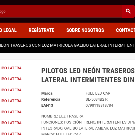
search
O LEGAL
REGÍSTRATE
SOBRE NOSOTROS
CONTAC
NEÓN TRASEROS CON LUZ MATRICULA GALIBO LATERAL INTERMITENT
PILOTOS LED NEÓN TRASEROS
LATERAL INTERMITENTES DIN
Marca
FULL LED CAR
Referencia
SL-5034B2 R
EAN13
0798118818784
NOMBRE: LUZ TRASERA
FUNCIONES: POSICIÓN, FRENO, INTERMITENTES DI
INTEGRADO, GALIBO LATERAL AMBAR, LUZ MATRICU
MARCA: FULL LED CAR