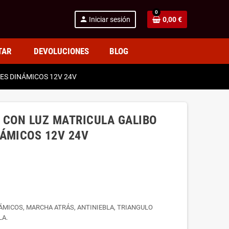
0
person
Iniciar sesión
0,00 €
TAR
DEVOLUCIONES
BLOG
ES DINÁMICOS 12V 24V
 CON LUZ MATRICULA GALIBO
ÁMICOS 12V 24V
NÁMICOS, MARCHA ATRÁS, ANTINIEBLA, TRIANGULO
LA.