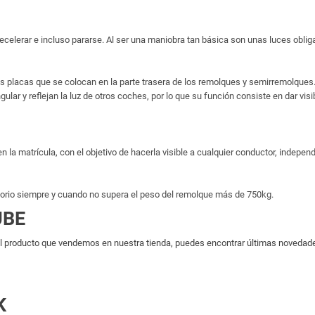
 decelerar e incluso pararse. Al ser una maniobra tan básica son unas luces oblig
nas placas que se colocan en la parte trasera de los remolques y semirremolq
ngular y reflejan la luz de otros coches, por lo que su función consiste en dar vi
la matrícula, con el objetivo de hacerla visible a cualquier conductor, indepen
torio siempre y cuando no supera el peso del remolque más de 750kg.
UBE
 producto que vendemos en nuestra tienda, puedes encontrar últimas novedades 
K