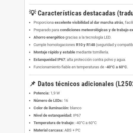
💡 Características destacadas (trad
Proporciona
excelente visibilidad al dar marcha atrás
, fac
Preparado para
condiciones meteorológicas y de trabajo e
Ahorro energético
gracias a la tecnología LED.
Cumple homologaciones
R10 y R148
(seguridad y compatib
Montaje rápido y estable
mediante tornillería.
Estanqueidad IP67
: alta protección contra polvo y agua.
Funcionamiento fiable en temperaturas de
-40°C a 60°C
.
📌 Datos técnicos adicionales (L250
Potencia:
1,9 W
Número de LEDs:
16
Color de iluminación:
blanco
Nivel de estanqueidad:
IP67
Temperatura de trabajo:
-40°C a 60°C
Material carcasa:
ABS + PC