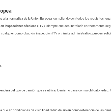
ropea
e a la normativa de la Unión Europea
, cumpliendo con todos los requisitos lega
 en inspecciones técnicas (ITV)
, siempre que sea instalado correctamente segú
 cualquier comprobación, inspección ITV o trámite administrativo,
puedes solici
s
.
nderá del tipo de camión que se utilice, lo mismo pasa con su obligatoriedad. 
a que en condiciones de visibilidad reducida sirven como referencia de las dime