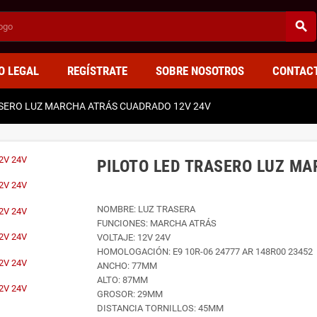
search
O LEGAL
REGÍSTRATE
SOBRE NOSOTROS
CONTAC
ASERO LUZ MARCHA ATRÁS CUADRADO 12V 24V
PILOTO LED TRASERO LUZ M
NOMBRE: LUZ TRASERA
FUNCIONES: MARCHA ATRÁS
VOLTAJE: 12V 24V
HOMOLOGACIÓN: E9 10R-06 24777 AR 148R00 23452
ANCHO: 77MM
ALTO: 87MM
GROSOR: 29MM
DISTANCIA TORNILLOS: 45MM