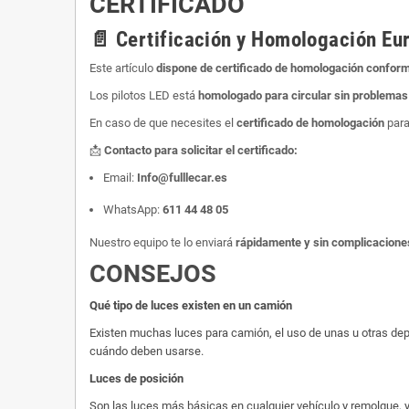
CERTIFICADO
📄 Certificación y Homologación Eu
Este artículo
dispone de certificado de homologación conform
Los pilotos LED está
homologado para circular sin problemas
En caso de que necesites el
certificado de homologación
para
📩
Contacto para solicitar el certificado:
Email:
Info@fulllecar.es
WhatsApp:
611 44 48 05
Nuestro equipo te lo enviará
rápidamente y sin complicacione
CONSEJOS
Qué tipo de luces existen en un camión
Existen muchas luces para camión, el uso de unas u otras depe
cuándo deben usarse.
Luces de posición
Son las luces más básicas en cualquier vehículo y remolque, y