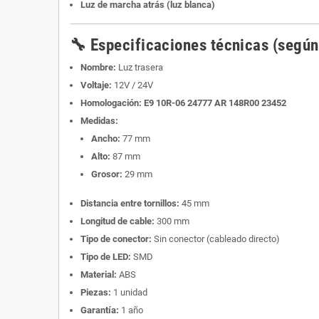
Luz de marcha atrás (luz blanca)
🔧 Especificaciones técnicas (según
Nombre:
Luz trasera
Voltaje:
12V / 24V
Homologación:
E9 10R-06 24777 AR 148R00 23452
Medidas:
Ancho:
77 mm
Alto:
87 mm
Grosor:
29 mm
Distancia entre tornillos:
45 mm
Longitud de cable:
300 mm
Tipo de conector:
Sin conector (cableado directo)
Tipo de LED:
SMD
Material:
ABS
Piezas:
1 unidad
Garantía:
1 año