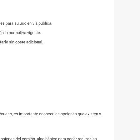
les para su uso en vía pública.
n la normativa vigente.
tarlo sin coste adicional
.
Por eso, es importante conocer las opciones que existen y
nsiones del camión, algo básico para poder realizar las