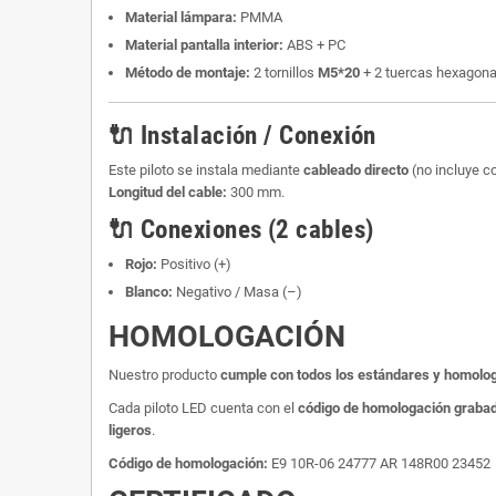
Material lámpara:
PMMA
Material pantalla interior:
ABS + PC
Método de montaje:
2 tornillos
M5*20
+ 2 tuercas hexagona
🔌 Instalación / Conexión
Este piloto se instala mediante
cableado directo
(no incluye c
Longitud del cable:
300 mm.
🔌 Conexiones (2 cables)
Rojo:
Positivo (+)
Blanco:
Negativo / Masa (–)
HOMOLOGACIÓN
Nuestro producto
cumple con todos los estándares y homolog
Cada piloto LED cuenta con el
código de homologación grabado
ligeros
.
Código de homologación:
E9 10R-06 24777 AR 148R00 23452