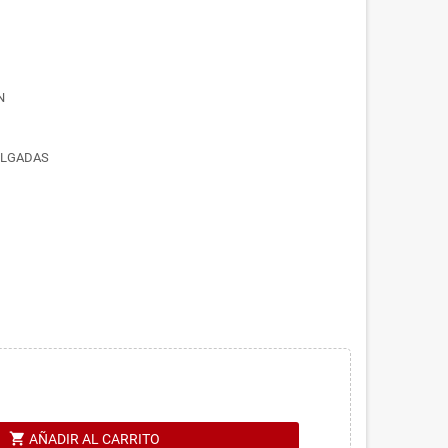
N
PULGADAS
shopping_cart
AÑADIR AL CARRITO