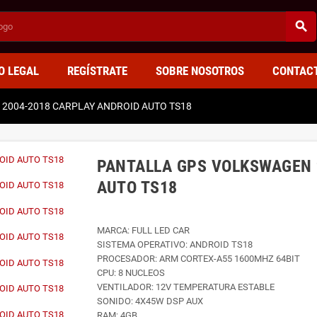
search
O LEGAL
REGÍSTRATE
SOBRE NOSOTROS
CONTAC
2004-2018 CARPLAY ANDROID AUTO TS18
PANTALLA GPS VOLKSWAGEN 
AUTO TS18
MARCA: FULL LED CAR
SISTEMA OPERATIVO: ANDROID TS18
PROCESADOR: ARM CORTEX-A55 1600MHZ 64BIT
CPU: 8 NUCLEOS
VENTILADOR: 12V TEMPERATURA ESTABLE
SONIDO: 4X45W DSP AUX
RAM: 4GB