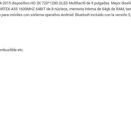
2015 dispositivo HD 2K 720*1280 QLED Multitactil de 9 pulgadas. Mejor diseño 
 CORTEX-A55 1600MHZ 64BIT de 8 núcleos, memoria interna de 64gb de RAM, tam
 para móviles con sistema operativo Android. Bluetooh incluido con la versión 5
ombustible etc.