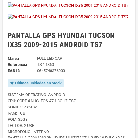
PANTALLA GPS HYUNDAI TUCSON
IX35 2009-2015 ANDROID TS7
Marca
FULL LED CAR
Referencia
TS7-1860
EAN13
0645748376033
Últimas unidades en stock
notifications_active
SISTEMA OPERATIVO: ANDROID
CPU: CORE 4 NUCLEOS A7 1.3GHZ TS7
SONIDO: 4X50W
RAM: 1GB
ROM: 32GB
LECTOR: 2 USB
MICROFONO: INTERNO
PANTALLA: 720X1280 2K HD IPS MULTITACTIL 2.5D 10 PULGADAS