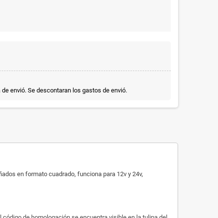
a de envió. Se descontaran los gastos de envió.
señados en
formato cuadrado
, funciona para 12v y 24v,
l código de homologación se encuentra visible en la tulipa del