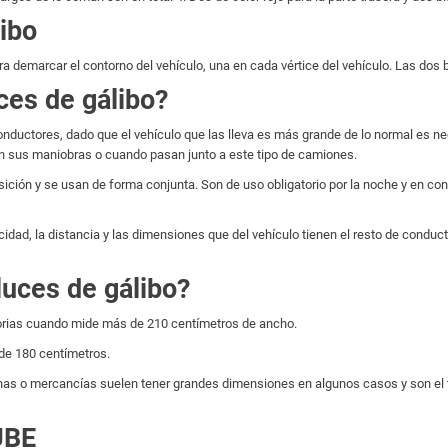
libo
a demarcar el contorno del vehículo, una en cada vértice del vehículo. Las dos b
ces de gálibo?
e conductores, dado que el vehículo que las lleva es más grande de lo normal es n
n sus maniobras o cuando pasan junto a este tipo de camiones.
sición y se usan de forma conjunta. Son de uso obligatorio por la noche y en c
idad, la distancia y las dimensiones que del vehículo tienen el resto de conduc
luces de gálibo?
atorias cuando mide más de 210 centímetros de ancho.
 de 180 centímetros.
as o mercancías suelen tener grandes dimensiones en algunos casos y son el ti
UBE