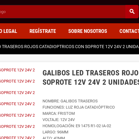
search
O LEGAL
REGÍSTRATE
SOBRE NOSOTROS
CONTAC
D TRASEROS ROJOS CATADIOPTRICOS CON SOPROTE 12V 24V 2 UNID
GALIBOS LED TRASEROS ROJ
SOPROTE 12V 24V 2 UNIDADE
NOMBRE: GALIBOS TRASEROS
FUNCIONES: LUZ ROJA CATADIÓPTRICO
MARCA: FRISTOM
VOLTAJE: 12V 24V
HOMOLOGACIÓN: E9 1475 R1-02 IA-02
LARGO: 96MM
ALTO: 42MM