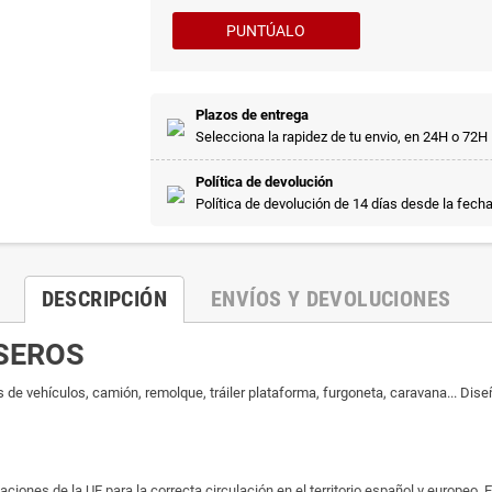
PUNTÚALO
Plazos de entrega
Selecciona la rapidez de tu envio, en 24H o 72H
Política de devolución
Política de devolución de 14 días desde la fech
DESCRIPCIÓN
ENVÍOS Y DEVOLUCIONES
ASEROS
os de vehículos, camión, remolque, tráiler plataforma, furgoneta, caravana... Di
nes de la UE para la correcta circulación en el territorio español y europeo. E