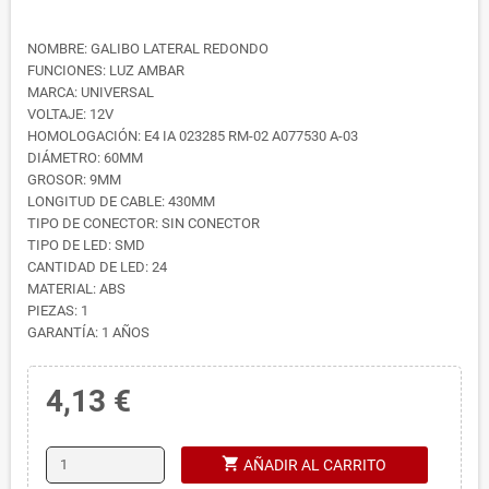
NOMBRE: GALIBO LATERAL REDONDO
FUNCIONES: LUZ AMBAR
MARCA: UNIVERSAL
VOLTAJE: 12V
HOMOLOGACIÓN: E4 IA 023285 RM-02 A077530 A-03
DIÁMETRO: 60MM
GROSOR: 9MM
LONGITUD DE CABLE: 430MM
TIPO DE CONECTOR: SIN CONECTOR
TIPO DE LED: SMD
CANTIDAD DE LED: 24
MATERIAL: ABS
PIEZAS: 1
GARANTÍA: 1 AÑOS
4,13 €
shopping_cart
AÑADIR AL CARRITO