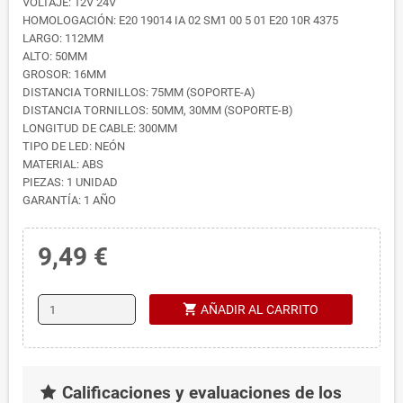
VOLTAJE: 12V 24V
HOMOLOGACIÓN: E20 19014 IA 02 SM1 00 5 01 E20 10R 4375
LARGO: 112MM
ALTO: 50MM
GROSOR: 16MM
DISTANCIA TORNILLOS: 75MM (SOPORTE-A)
DISTANCIA TORNILLOS: 50MM, 30MM (SOPORTE-B)
LONGITUD DE CABLE: 300MM
TIPO DE LED: NEÓN
MATERIAL: ABS
PIEZAS: 1 UNIDAD
GARANTÍA: 1 AÑO
9,49 €
shopping_cart
AÑADIR AL CARRITO
Calificaciones y evaluaciones de los