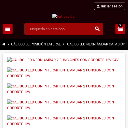
person
Iniciar sesión
0
view_headline
search
chevron_right
chevron_right
GÁLIBOS DE POSICIÓN LATERAL
GALIBO LED NEÓN ÁMBAR CATADIÓPT