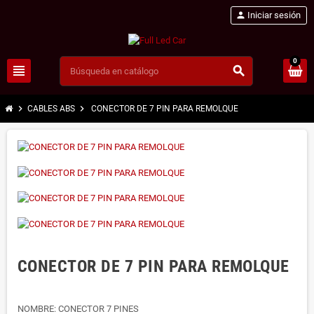
person
Iniciar sesión
0
view_headline
search
chevron_right
chevron_right
CABLES ABS
CONECTOR DE 7 PIN PARA REMOLQUE
CONECTOR DE 7 PIN PARA REMOLQUE
NOMBRE: CONECTOR 7 PINES