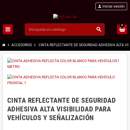
person
Iniciar sesión
0
view_headline
search
chevron_right
chevron_right
ACCESORIOS
CINTA REFLECTANTE DE SEGURIDAD ADHESIVA ALTA VIS
CINTA REFLECTANTE DE SEGURIDAD
ADHESIVA ALTA VISIBILIDAD PARA
VEHÍCULOS Y SEÑALIZACIÓN