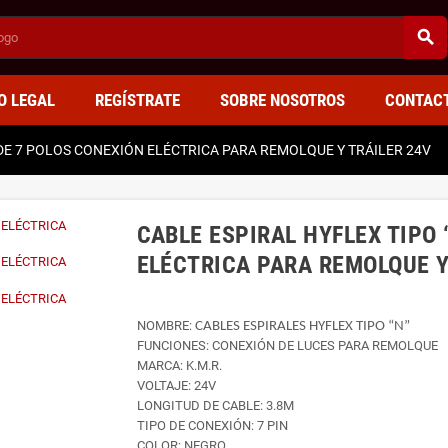
search
O LEGAL
REGÍSTRATE
SOBRE NOSOTROS
CONTAC
 DE 7 POLOS CONEXIÓN ELÉCTRICA PARA REMOLQUE Y TRÁILER 24V
CABLE ESPIRAL HYFLEX TIPO 
ELÉCTRICA PARA REMOLQUE Y
NOMBRE:
CABLES ESPIRALES HYFLEX TIPO “N”
FUNCIONES: CONEXIÓN DE LUCES PARA REMOLQUE
MARCA: K.M.R.
VOLTAJE: 24V
LONGITUD DE CABLE: 3.8M
TIPO DE CONEXIÓN: 7 PIN
COLOR: NEGRO