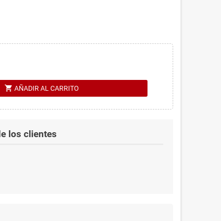
shopping_cart
AÑADIR AL CARRITO
e los clientes