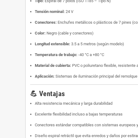
Tipo:
Espiral de 7 polos (ISO 1185 – Tipo N)
Tensión nominal:
24 V
Conectores:
Enchufes metálicos o plásticos de 7 pines (co
Color:
Negro (cable y conectores)
Longitud extensible:
3.5 a 5 metros (según modelo)
Temperatura de trabajo:
-40 °C a +80 °C
Material de cubierta:
PVC o poliuretano flexible, resistente 
Aplicación:
Sistemas de iluminación principal del remolque (
💪 Ventajas
Alta resistencia mecánica y larga durabilidad
Excelente flexibilidad incluso a bajas temperaturas
Conectores estándar compatibles con sistemas europeos y
Diseño espiral retráctil que evita enredos y daños por estir