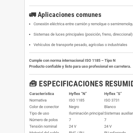
🚛 Aplicaciones comunes
Conexión eléctrica entre camión y remolque o semirremolq
Sistemas de luces principales (posición, freno, direccional)
Vehículos de transporte pesado, agrícolas o industriales
Cumple con norma internacional ISO 1185 – Tipo N
Producto confiable y listo para uso profesional en carretera.
🧰
ESPECIFICACIONES RESUMI
Característica
Hyflex “N”
Hyflex “S”
Normativa
ISO 1185
ISO 3731
Color de conector
Negro
Blanco
Tipo de uso
Iluminación principal
Sistemas auxilia
Número de polos
7
7
Tensión nominal
24 V
24 V
Material del cable
PVC / PU
PU reforzado