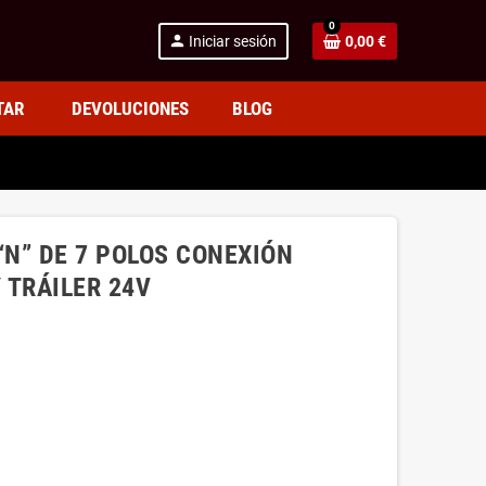
0
person
Iniciar sesión
0,00 €
TAR
DEVOLUCIONES
BLOG
“N” DE 7 POLOS CONEXIÓN
 TRÁILER 24V