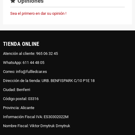
Opiniones
Sea el primero en dar su opinión !
TIENDA ONLINE
Atención al cliente: 965 06 32 45
WhatsApp: 611 44 48 05
Correo: info@fullledcar.es
Dirección de la tienda: URB. BENFISPARK C/10 P1E 18
Ciudad: Benferri
Código postal: 03316
Provincia: Alicante
Información Fiscal IVA: ES30302022M
Nombre Fiscal: Viktor Dmytruk Dmytruk