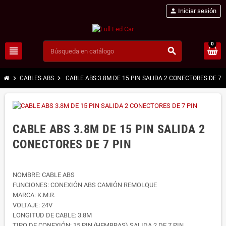
person
Iniciar sesión
0
view_headline
search
chevron_right
chevron_right
CABLES ABS
CABLE ABS 3.8M DE 15 PIN SALIDA 2 CONECTORES DE 7 
CABLE ABS 3.8M DE 15 PIN SALIDA 2
CONECTORES DE 7 PIN
NOMBRE: CABLE ABS
FUNCIONES: CONEXIÓN ABS CAMIÓN REMOLQUE
MARCA: K.M.R.
VOLTAJE: 24V
LONGITUD DE CABLE: 3.8M
TIPO DE CONEXIÓN: 15 PIN (HEMBRAS) SALIDA 2 DE 7 PIN